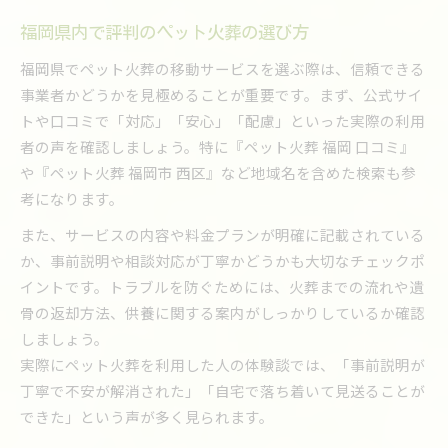
ペット火葬の移動車サービスの安全基準
福岡県内で評判のペット火葬の選び方
ペット火葬時のトラブル事例と対策方法
福岡県でペット火葬の移動サービスを選ぶ際は、信頼できる
移動ペット火葬の利用前に確認すべき事項
事業者かどうかを見極めることが重要です。まず、公式サイ
ペット火葬車利用時の近隣配慮のポイント
トや口コミで「対応」「安心」「配慮」といった実際の利用
ペット火葬を福岡県で依頼する時の心得
者の声を確認しましょう。特に『ペット火葬 福岡 口コミ』
ペット火葬を依頼する前の心構えと準備
や『ペット火葬 福岡市 西区』など地域名を含めた検索も参
考になります。
福岡県で安心してペット火葬を行う方法
移動ペット火葬サービス選びの重要ポイント
また、サービスの内容や料金プランが明確に記載されている
か、事前説明や相談対応が丁寧かどうかも大切なチェックポ
ペット火葬を円滑に進めるための事前確認
イントです。トラブルを防ぐためには、火葬までの流れや遺
信頼できるペット火葬業者を見分ける方法
骨の返却方法、供養に関する案内がしっかりしているか確認
しましょう。
実際にペット火葬を利用した人の体験談では、「事前説明が
丁寧で不安が解消された」「自宅で落ち着いて見送ることが
できた」という声が多く見られます。