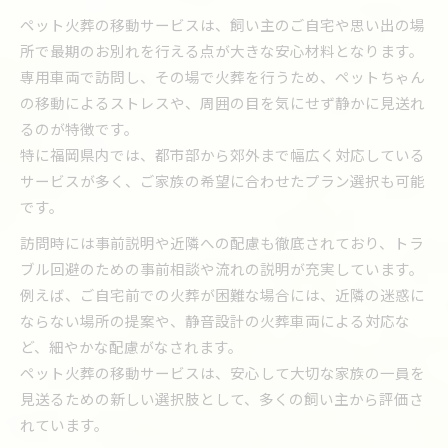
ペット火葬時の近隣配慮とマナーの基本
ペット火葬の移動サービスは、飼い主のご自宅や思い出の場
移動ペット火葬なら大切な別れも穏やかに
所で最期のお別れを行える点が大きな安心材料となります。
専用車両で訪問し、その場で火葬を行うため、ペットちゃん
移動ペット火葬で叶う穏やかな見送り体験
の移動によるストレスや、周囲の目を気にせず静かに見送れ
ペット火葬を移動サービスで依頼する利点
るのが特徴です。
思い出の場所でのペット火葬の魅力
特に福岡県内では、都市部から郊外まで幅広く対応している
ペット火葬利用者の声に見る安心ポイント
サービスが多く、ご家族の希望に合わせたプラン選択も可能
ペット火葬サービスが心に寄り添う理由
です。
マンションでのペット火葬サービス利用法
訪問時には事前説明や近隣への配慮も徹底されており、トラ
マンションでペット火葬を行う際の注意事項
ブル回避のための事前相談や流れの説明が充実しています。
移動ペット火葬サービスのマンション対応例
例えば、ご自宅前での火葬が困難な場合には、近隣の迷惑に
ペット火葬時の近隣トラブル防止策を解説
ならない場所の提案や、静音設計の火葬車両による対応な
ど、細やかな配慮がなされます。
集合住宅でペット火葬を依頼するポイント
ペット火葬の移動サービスは、安心して大切な家族の一員を
ペット火葬の移動サービス利用許可の確認方法
見送るための新しい選択肢として、多くの飼い主から評価さ
移動火葬車の安全性とトラブル回避術
れています。
移動火葬車でのペット火葬は違法なのか？