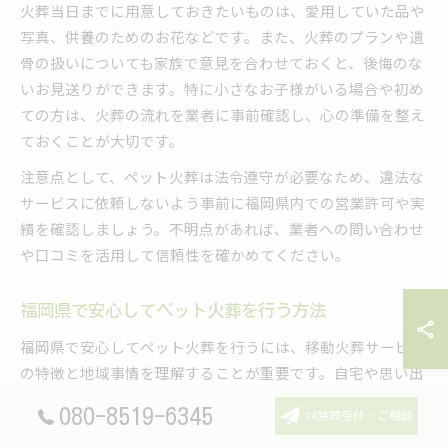
火葬当日までに用意しておきたいものは、愛用していた品や
写真、供養のためのお花などです。また、火葬のプランや遺
骨の扱いについても家族で意見を合わせておくと、後悔のな
いお見送りができます。特に小さなお子様がいる場合や初め
ての方は、火葬の流れを業者に事前確認し、心の準備を整え
ておくことが大切です。
注意点として、ペット火葬は法令遵守が必要なため、違法な
サービスに依頼しないよう事前に福岡県内での営業許可や実
績を確認しましょう。不明点があれば、業者への問い合わせ
や口コミを活用して信頼性を確かめてください。
福岡県で安心してペット火葬を行う方法
福岡県で安心してペット火葬を行うには、移動火葬サービス
の特徴と地域事情を理解することが重要です。自宅や思い出
の場所で見送ることで、ペットも家族も穏やかな時間を過ご
080-8519-6345
24時間受付・ご相談
せますが、近隣への配慮や火葬時の安全性も確保しなければ