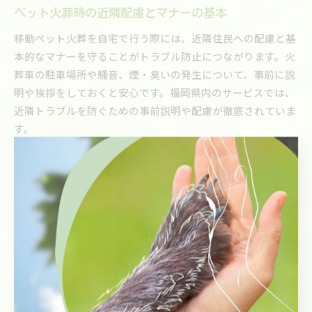
ペット火葬時の近隣配慮とマナーの基本
移動ペット火葬を自宅で行う際には、近隣住民への配慮と基
本的なマナーを守ることがトラブル防止につながります。火
葬車の駐車場所や騒音、煙・臭いの発生について、事前に説
明や挨拶をしておくと安心です。福岡県内のサービスでは、
近隣トラブルを防ぐための事前説明や配慮が徹底されていま
す。
また、セレモニーの際は大声を出さず、静かにお別れするこ
とが望ましいです。火葬中は窓を閉めるなど、臭いや煙の拡
散を抑える工夫も大切です。サービス提供者も周囲への配慮
を重視しており、最新の機材で対応している場合が多く見受
けられます。
ご近所からの口コミや評判も事前に確認し、地域に根ざした
信頼できるサービスを選ぶことで、安心して最後のお別れを
迎えられます。マナーを守り、周囲への感謝を忘れずにペッ
トを見送ることが大切です。