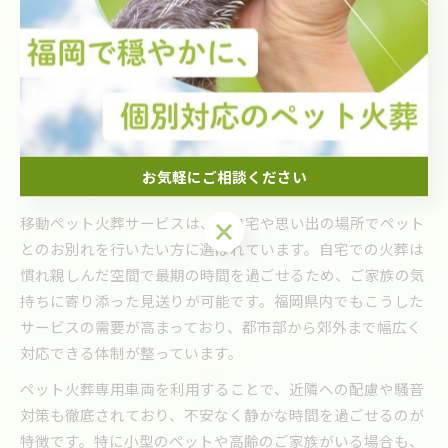
移動ペット火葬なら大切な別れも
穏やかに
お気軽にご相談ください
移動ペット火葬で叶う穏やかな見送り体験
移動ペット火葬サービスは、ご自宅や思い出の場所でペット
お気軽にご相談ください
とのお別れを行いたい方に選ばれています。自宅での火葬は
慣れ親しんだ空間で最期の時間を過ごせるため、ご家族の気
持ちに寄り添った見送りが可能です。福岡県内でもこうした
サービスの需要が高まっており、都市部から郊外まで幅広く
対応できる体制が整っています。
ペット火葬専用車両を利用することで、近隣への配慮や騒音
対策も徹底されており、不安なく静かな時間を過ごせるのが
特徴です。特に小型のペットや高齢のご家族がいる場合も、