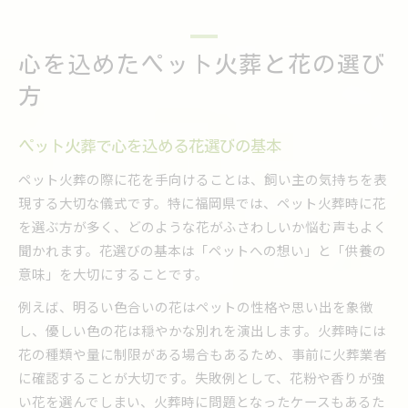
花を手向けるペット火葬の大切な意味
ペット火葬で花を手向ける本当の意味とは
心を込めたペット火葬と花の選び
ペット火葬で花が果たす役割と心のケア
ペット火葬の花がもたらす癒やしの効果
方
ペット火葬で花を選ぶ際の心構え
ペット火葬で花を通じた思い出の共有
ペット火葬で心を込める花選びの基本
ペット火葬時に選ばれる花の種類一覧
ペット火葬の際に花を手向けることは、飼い主の気持ちを表
ペット火葬で人気の高い花の特徴とは
現する大切な儀式です。特に福岡県では、ペット火葬時に花
を選ぶ方が多く、どのような花がふさわしいか悩む声もよく
ペット火葬によく選ばれる花の種類と理由
聞かれます。花選びの基本は「ペットへの想い」と「供養の
ペット火葬時におすすめの花一覧とポイント
意味」を大切にすることです。
ペット火葬で避けたい花の種類を知る
例えば、明るい色合いの花はペットの性格や思い出を象徴
ペット火葬時に好まれる花の色や形
し、優しい色の花は穏やかな別れを演出します。火葬時には
思い出を彩る福岡県のペット火葬供養法
花の種類や量に制限がある場合もあるため、事前に火葬業者
ペット火葬後の供養法と花の組み合わせ
に確認することが大切です。失敗例として、花粉や香りが強
ペット火葬の際にできる供養の工夫とは
い花を選んでしまい、火葬時に問題となったケースもあるた