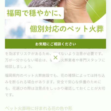
ペット火葬で避けたい花の種類を知る
ペット火葬時には、避けた方が良い花も存在します。特に、
花粉が多く散りやすいユリの一部や、香りが強すぎる花は控
えるのが無難です。火葬炉内で燃え残りやすい大きな花束や
葉物も、トラブルの原因になることがあります。
また、毒性のある花（スズランやヒガンバナなど）は、供養
お気軽にご相談ください
の場にはふさわしくありません。ペットの身体や遺骨に影響
を及ぼすリスクがあるため、選ばないよう注意が必要です。
お気軽にご相談ください
万が一分からない場合は、事前に火葬業者や専門スタッフに
相談しましょう。
福岡県内のペット火葬施設でも、花の種類によっては持ち込
みを断られる場合があります。安全で安心な供養のために
も、花選びの際は注意点をしっかり確認しておくことが大切
です。
ペット火葬時に好まれる花の色や形