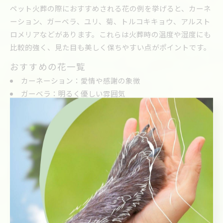
ペット火葬の際におすすめされる花の例を挙げると、カーネ
ーション、ガーベラ、ユリ、菊、トルコキキョウ、アルスト
ロメリアなどがあります。これらは火葬時の温度や湿度にも
比較的強く、見た目も美しく保ちやすい点がポイントです。
おすすめの花一覧
カーネーション：愛情や感謝の象徴
ガーベラ：明るく優しい雰囲気
ユリ：清らかさや純粋さを表現
菊：伝統的な供養花
トルコキキョウ：優美さと上品さ
アルストロメリア：友情や思い出を表す
花を選ぶ際のポイントとして、花粉が少なく散りにくいもの
を選ぶことや、香りが強すぎないことなどが挙げられます。
また、季節の花を取り入れることで、より自然で心温まる雰
囲気を演出できます。