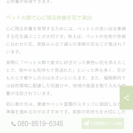
る供養が実現できます。
ペット火葬で心に残る供養を花で演出
心に残る供養を実現するためには、ペットとの思い出を象徴
する花を選ぶことが大切です。例えば、ペットの毛色や性格
に合わせた花、家族みんなで選んだ季節の花などが喜ばれて
います。
実際に「ペット火葬で愛犬に好きだった黄色い花を添えたこ
とで、穏やかな気持ちで見送れた」といった声も多く、花が
もたらす癒やしの力は大きいといえます。また、福岡県内で
は自然環境に配慮した花選びや、地域の風習を取り入れた供
養が注目されています。
初心者の方は、業者やペット霊園のスタッフに相談しながら
準備を進めるのがおすすめです。家族の気持ちを大切にした
花選びを通じて、ペットとの最期の時間を温かく演出しまし
080-8519-6345
24時間受付・ご相談
ょう。