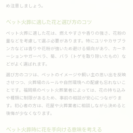
ペット火葬と花で思い出を大切にする供養法
め注意しましょう。
ペット火葬後におすすめの花供養の方法
ペット火葬の供養法で心を癒す花の選び方
ペット火葬に適した花と選び方のコツ
ペット火葬で花を準備する際の心得
ペット火葬に適した花は、燃えやすさや香りの強さ、花粉の
ペット火葬の花準備で大切なチェックポイント
量などを考慮して選ぶ必要があります。特にユリやカサブラ
ンカなどは香りや花粉が強いため避ける傾向があり、カーネ
ペット火葬で花を準備するタイミングの目安
ーションやガーベラ、菊、バラ（トゲを取り除いたもの）な
ペット火葬の花の選び方と保管方法
どがよく選ばれます。
ペット火葬前に家族で話し合う花選びの方法
選び方のコツは、ペットのイメージや飼い主の思い出を反映
ペット火葬で花をきれいに保つコツ
させつつ、火葬場のルールや自然環境への配慮も忘れないこ
供養に適した花選びとペット火葬の流れ
とです。福岡県のペット火葬業者によっては、花の持ち込み
ペット火葬の流れと花選びの関係を解説
や種類に制限があるため、事前の相談が安心につながりま
ペット火葬で供養に適した花選びの基準
す。初心者の方は、花屋や火葬業者に相談しながら決めると
ペット火葬当日におすすめの花と供養方法
後悔が少なくなります。
ペット火葬で花の供養を行う手順を紹介
ペット火葬で心に残る供養を花で演出
ペット火葬時に花を手向ける意味を考える