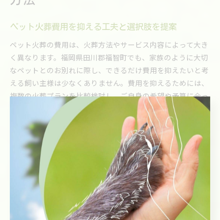
ペット火葬費用を抑える工夫と選択肢を提案
ペット火葬の費用は、火葬方法やサービス内容によって大き
く異なります。福岡県田川郡福智町でも、家族のように大切
なペットとのお別れに際し、できるだけ費用を抑えたいと考
える飼い主様は少なくありません。費用を抑えるためには、
複数の火葬プランを比較検討し、ご自身の希望や予算に合っ
たサービスを選ぶことが大切です。
例えば、個別火葬だけでなく合同火葬を選択することで料金
を抑えられる場合があります。また、出張費無料や明朗な料
金体系を設けているサービスも増えており、事前に見積もり
を取ることで無駄な出費を防げます。ペット訪問火葬ポピー
のように、訪問火葬で出張費がかからない業者を選ぶのも効
果的です。
費用を抑えたい場合は、追加費用の有無や割引サービスの内