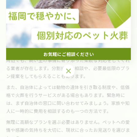
容も必ず確認しましょう。必要なサービス内容と予算のバラ
ンスを見極めて、後悔のない選択をすることがポイントで
す。
ペット火葬のお金がない時の対応策を考える
ペット火葬の費用が用意できない場合、まずは信頼できる火
葬業者へ相談してみることが重要です。福岡県田川郡福智町
お気軽にご相談ください
周辺でも、飼い主の事情に寄り添った柔軟な対応をしてくれ
る業者が存在します。分割払いの相談や、必要最低限のプラ
お気軽にご相談ください
ン提案をしてもらえることもあります。
また、自治体によっては動物の遺体を引き取る制度や、低価
格で火葬を行うサービスがある場合もあります。緊急時に
は、まず自治体の窓口に問い合わせてみましょう。家族や知
人に一時的に費用を相談するのも一つの方法です。
無理に高額なプランを選ぶ必要はありません。ペットへの愛
情や感謝の気持ちを大切に、現状に合ったお見送りを選びま