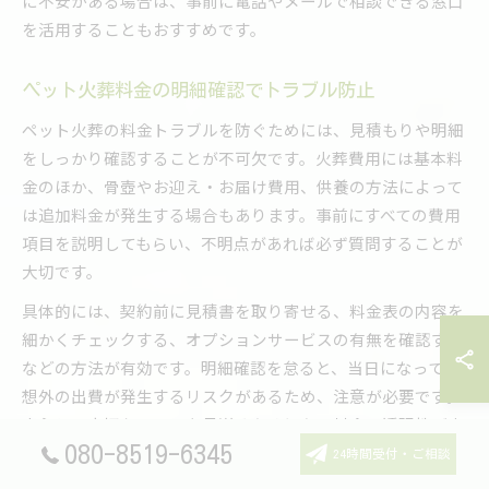
に不安がある場合は、事前に電話やメールで相談できる窓口
を活用することもおすすめです。
ペット火葬料金の明細確認でトラブル防止
ペット火葬の料金トラブルを防ぐためには、見積もりや明細
をしっかり確認することが不可欠です。火葬費用には基本料
金のほか、骨壺やお迎え・お届け費用、供養の方法によって
は追加料金が発生する場合もあります。事前にすべての費用
項目を説明してもらい、不明点があれば必ず質問することが
大切です。
具体的には、契約前に見積書を取り寄せる、料金表の内容を
細かくチェックする、オプションサービスの有無を確認する
などの方法が有効です。明細確認を怠ると、当日になって予
想外の出費が発生するリスクがあるため、注意が必要です。
安心して大切なペットを見送るためにも、料金の透明性が高
い業者を選びましょう。
080-8519-6345
24時間受付・ご相談