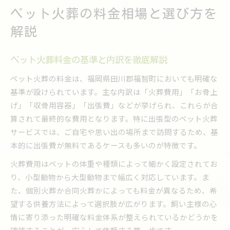
ペット火葬の料金相場と選び方を
ペット火葬の基本手順と安心の進め方を紹介
ペット火葬前に知っておくべき準備事項とは
解説
ペット火葬で大切な説明や同意の流れを解説
ペット火葬当日の流れと家族の心構えを伝授
ペット火葬料金の基準と内訳を徹底解説
ペット火葬後の対応やサービスの内容も安心
ペット火葬の料金は、福岡県田川郡福智町においても明確な
費用面で無理なく選ぶペット火葬方法
基準が設けられています。主な内訳は「火葬費用」「お骨上
げ」「収骨用容器」「出張費」などが挙げられ、これらが合
ペット火葬費用を抑える工夫と選択肢を提案
算されて最終的な費用となります。特に出張型のペット火葬
ペット火葬のお金がない時の対応策を考える
サービスでは、ご自宅や思い出の場所まで訪問するため、基
無理のないペット火葬プランの選び方とは
本的に出張費が無料であるケースも多いのが特徴です。
ペット火葬の追加費用や割引の有無を確認
火葬費用はペットの体重や種類によって細かく設定されてお
ペット火葬で利用できるサポート制度を紹介
り、小型動物から大型動物まで幅広く対応しています。ま
納得できるペット火葬を叶えるコツ
た、個別火葬か合同火葬かによっても料金が異なるため、希
ペット火葬で後悔しない選択をするポイント
望する供養方法によって選択肢が広がります。飼い主様の心
ペット火葬サービスを比較して納得の決定を
情に寄り添った明確な料金体系が整えられているかどうかを
ペット火葬の口コミや評判の活用方法を解説