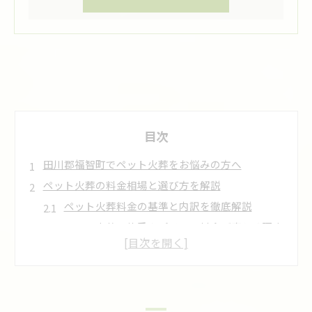
目次
田川郡福智町でペット火葬をお悩みの方へ
ペット火葬の料金相場と選び方を解説
ペット火葬料金の基準と内訳を徹底解説
ペット火葬は体重やプランで料金が変わる理由
料金相場を知り納得のペット火葬を選ぶ方法
ペット火葬費用の見積もりで失敗しないコツ
ペット火葬の料金比較で注意したいポイント
安心できる福智町でのペット火葬手順