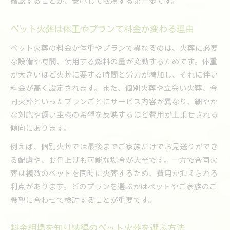
確認することが、安心して依頼する第一歩です。
家族の希望に合うペット火葬の叶え方とは
ペット火葬は体重やプランで料金が変わる理由
ペット火葬時に大切な心の準備と向き合い方
家族で考えるペット火葬と供養の流れ
ペット火葬の料金が体重やプランで異なるのは、火葬に必要
な設備や時間、使用する燃料の量が変動するためです。体重
ペット火葬から供養まで家族で話し合う意義
が大きいほど火葬に要する時間と労力が増加し、それに伴い
ペット火葬後の遺骨の扱い方や供養方法を解説
料金が高く設定されます。また、個別火葬や立会い火葬、合
家族の想いを込めたペット火葬の流れを紹介
同火葬といったプランごとにサービス内容が異なり、細やか
ペット火葬後の四十九日までの供養手順とは
な対応や飼い主様の希望を反映するほど費用が上乗せされる
ペット火葬で家族が支え合うための工夫を提案
傾向にあります。
ペット火葬料金の不安を減らすポイント
例えば、個別火葬では最後までご家族だけでお見送りができ
ペット火葬料金が心配な時の安心対策を紹介
る配慮や、お骨上げも可能な場合が大半です。一方で合同火
ペット火葬料金の明細確認でトラブル防止
葬は複数のペットを同時に火葬するため、費用が抑えられる
ペット火葬費用の相談窓口やサポートの活用
利点があります。どのプランを選ぶかはペットやご家族のご
希望に合わせて検討することが重要です。
ペット火葬料金の支払い方法や分割の選択肢
ペット火葬料金の追加費用に注意する理由
料金相場を知り納得のペット火葬を選ぶ方法