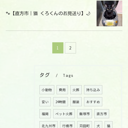
🐾【直方市｜猫 くろくんのお見送り】🌙
お気軽にご相談ください
1
2
タグ
Tags
小動物
費用
火葬
持ち込み
安い
24時間
服装
おすすめ
福岡
ペット火葬
飯塚市
直方市
北九州市
行橋市
苅田町
犬
猫