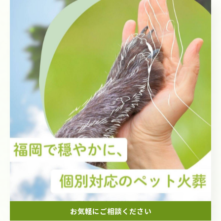
2026/07/21
🐾【水巻町｜ヨークシャーテリアのLeon
くんのお見送り】🌸
2026/07/18
1
2
3
4
5
...
14
カテゴリー
Categories
全てのカテゴリー
愛犬のペット火葬
お気軽にご相談ください
愛猫のペット火葬