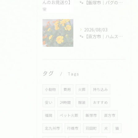
🐾【飯塚市｜パグのプーちゃんのお見送り】🌸
2026/08/03
🐾【直方市｜ハムスターの大福くんのお見送り】🌸
タグ
Tags
小動物
費用
火葬
持ち込み
安い
24時間
服装
おすすめ
福岡
ペット火葬
飯塚市
直方市
北九州市
行橋市
苅田町
犬
猫