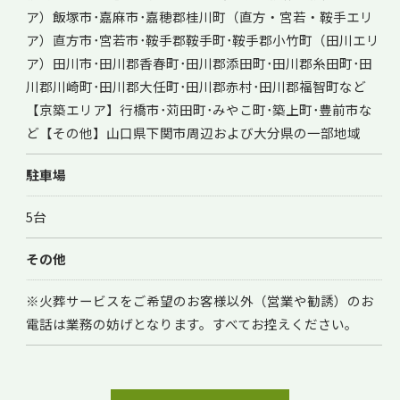
ア）飯塚市･嘉麻市･嘉穂郡桂川町（直方・宮若・鞍手エリ
ア）直方市･宮若市･鞍手郡鞍手町･鞍手郡小竹町（田川エリ
ア）田川市･田川郡香春町･田川郡添田町･田川郡糸田町･田
川郡川崎町･田川郡大任町･田川郡赤村･田川郡福智町など
【京築エリア】行橋市･苅田町･みやこ町･築上町･豊前市な
ど【その他】山口県下関市周辺および大分県の一部地域
駐車場
5台
その他
※火葬サービスをご希望のお客様以外（営業や勧誘）のお
電話は業務の妨げとなります。すべてお控えください。