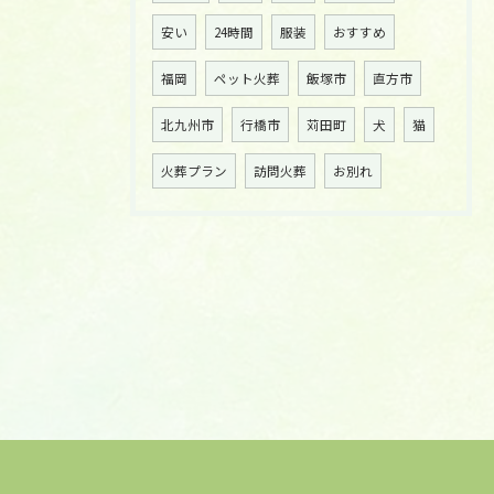
安い
24時間
服装
おすすめ
福岡
ペット火葬
飯塚市
直方市
北九州市
行橋市
苅田町
犬
猫
火葬プラン
訪問火葬
お別れ
お気軽にご相談ください