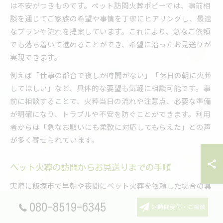
は不安がつきものです。ペット訪問火葬ポピーでは、事前相
談を通じてご家族の希望や事情を丁寧にヒアリングし、最適
なプランや流れを提案しています。これにより、急なご依頼
でも落ち着いて進めることができ、希望に沿ったお見送りが
実現できます。
例えば「仕事の都合で夜しか時間がない」「休日の朝に火葬
してほしい」など、具体的な要望も気軽に相談可能です。事
前に相談することで、火葬当日の流れや注意点、必要な準備
が明確になり、トラブルや不安を防ぐことができます。利用
者からは「急なお願いにも柔軟に対応してもらえた」との声
が多く寄せられています。
ペット火葬の訪問からお見送りまでの手順
実際に飯塚市で早朝や夜間にペット火葬を依頼した場合の具
体的な手順を紹介します。まず、ペット訪問火葬ポピーに連
080-8519-6345
24時間受付・ご相談
絡し、日時と場所を決めます。当日は火葬車が指定場所に到