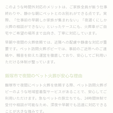
急な依頼にも柔軟なペット火葬サービスの魅力
このような時間外対応のメリットは、ご家族全員が揃う仕事
ペット訪問火葬ポピーが選ばれる信頼ポイント
終わりや、静かな朝にペットとのお別れができる点です。実
突然の時もペット火葬で慌てないために
際、「仕事前の早朝しか家族が集まれない」「夜遅くにしか
ペット火葬の緊急時対応ポイントを解説
火葬の相談ができない」といったケースにも、火葬車がご自
早朝夜間のペット火葬予約手順を知っておく
宅やご希望の場所まで出向き、丁寧に対応しています。
亡くなった直後のペット火葬準備ガイド
早朝や夜間の火葬依頼では、近隣への配慮や静粛な対応が重
ペット火葬依頼前にしておくべきこと
要です。ペット訪問火葬ポピーでは、事前のご近所へのご連
ペット火葬のための安置と連絡の流れ
絡や、騒音を抑えた運営を徹底しており、安心してご利用い
ご家族の希望に応じた時間帯で最後のお見送り
ただける体制が整っています。
家族の都合に合うペット火葬の時間帯選び
ペット火葬で最適な見送り時間を調整する方法
飯塚市で夜間のペット火葬が安心な理由
ペット火葬の早朝夜間対応が家族に与える安心
飯塚市で夜間にペット火葬を依頼する際、ペット訪問火葬ポ
ご家族の希望を叶えるペット火葬の工夫
ピーのような地域密着型サービスがあることで、安心してご
利用いただけます。急なペットの旅立ちでも、24時間体制で
ペット火葬で心穏やかに見送るための配慮
受付や相談が可能なため、深夜や早朝でも迅速に対応できる
早朝夜間対応の安心ペット火葬の流れ解説
ことが大きな強みです。