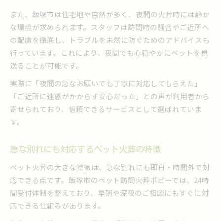
早朝夜間のペット火葬の一連の流れを紹介
また、飯塚市は住宅地や自然が多く、夜間の火葬時には静か
ペット火葬は事前相談で安心して依頼できる
な環境が求められます。スタッフは訪問時の騒音やご近所へ
ペット火葬の訪問からお見送りまでの手順
の配慮を徹底し、トラブルを未然に防ぐためのアドバイスも
ペット火葬の当日対応とご家族の心構え
行っています。これにより、夜間でも心穏やかにペットを見
トラブル回避のためのペット火葬事前チェック
送ることが可能です。
実際に「夜間の急なお願いでも丁寧に対応してもらえた」
「ご近所に迷惑がかからず安心だった」との声が利用者から
寄せられており、信頼できるサービスとして選ばれていま
す。
急な別れにも対応するペット火葬の特徴
ペット火葬の大きな特徴は、急な別れにも即日・時間外で対
応できる点です。飯塚市のペット訪問火葬ポピーでは、24時
間受付体制を整えており、早朝や深夜のご相談にもすぐに対
応できる仕組みがあります。