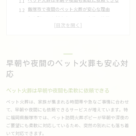
飯塚市で夜間のペット火葬が安心な理由
急な別れにも対応するペット火葬の特徴
夜間・早朝でもペット火葬が可能な業者選び
ペット火葬の受付時間と相談方法を解説
ペットとの別れに寄り添う柔軟火葬サービス
ペット火葬で柔軟な時間対応ができる仕組み
早朝や夜間のペット火葬も安心対
ご家族の都合に合うペット火葬サービスの選択
早朝や夜間も希望に寄り添うペット火葬の流れ
応
訪問型ペット火葬が支持される理由を紹介
ペット火葬の柔軟性と安心感について解説
ペット火葬は早朝や夜間も柔軟に依頼できる
飯塚市で早朝深夜の火葬が選ばれる理由
ペット火葬は、家族が集まれる時間帯や急なご事情に合わせ
飯塚市でペット火葬を時間帯で選ぶメリット
て、早朝や夜間にも依頼できるサービスが増えています。特
に福岡県飯塚市では、ペット訪問火葬ポピーが早朝や深夜の
早朝・夜間のペット火葬が人気の背景とは
ご要望にも柔軟に対応しているため、突然の別れにも落ち着
ペット火葬における安心の対応時間とは何か
いて対応できます。