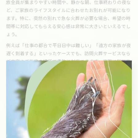
族全員が集まりやすい時間や、静かな朝、仕事終わりの夜な
ど、ご家族のライフスタイルに合わせたお別れが可能になり
ます。特に、突然の別れで急な火葬が必要な場合、希望の時
間帯に対応してもらえる安心感は非常に大きいといえるでし
ょう。
例えば「仕事の都合で平日日中は難しい」「遠方の家族が夜
遅く到着する」といったケースでも、訪問火葬サービスなら
ご自宅やご指定の場所で柔軟に対応できます。実際に飯塚市
でも、時間帯の自由度が高いことで多くのご家族に選ばれて
います。こうしたサービスがあることで、ペットとの最期の
時間を大切に過ごせるのが大きな特徴です。
早朝・夜間のペット火葬が人気の背景とは
ペット火葬の中でも、早朝や夜間に依頼できるサービスが注
目される背景には、ご家族の生活リズムや急な出来事への対
応力が挙げられます。ペットは人間と同じように、いつ旅立
つか予測できません。深夜や早朝に亡くなった場合、すぐに