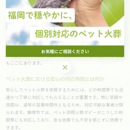
火葬の手配をしたいと考えるご家族も多いのが現状です。
また、休日や祝日など一般的な火葬場が対応できない時間帯
にも、訪問型のペット火葬サービスが選ばれています。飯塚
市でも「家族全員で見送りたい」「朝一番に葬儀を済ませて
仕事に行きたい」といった声が増えており、こうしたニーズ
に応えるサービスが支持されています。ペット訪問火葬ポピ
お気軽にご相談ください
ーのように、柔軟な時間帯対応を掲げる業者が選ばれる理由
もここにあります。
お気軽にご相談ください
ペット火葬における安心の対応時間とは何か
安心してペット火葬を依頼するためには、どの時間帯でも迅
速かつ丁寧に対応してもらえることが重要です。特に早朝や
夜間は、通常の営業時間外となるため、対応可能な業者が限
られます。飯塚市では、ペット訪問火葬ポピーがこうした時
間帯にも対応しており、急な依頼でも不安を感じずに依頼で
きます。