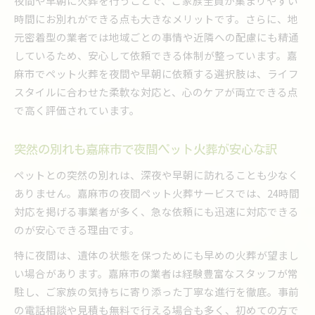
夜間や早朝に火葬を行うことで、ご家族全員が集まりやすい
嘉麻市で早朝ペット火葬を利用する際の流れ
時間にお別れができる点も大きなメリットです。さらに、地
早朝のペット火葬を嘉麻市で選ぶメリットと安
元密着型の業者では地域ごとの事情や近隣への配慮にも精通
心感
しているため、安心して依頼できる体制が整っています。嘉
ペット火葬を嘉麻市で早朝に依頼する場合の手
麻市でペット火葬を夜間や早朝に依頼する選択肢は、ライフ
順
スタイルに合わせた柔軟な対応と、心のケアが両立できる点
で高く評価されています。
早朝対応のペット火葬が嘉麻市で選ばれる理由
嘉麻市で早朝ペット火葬を円滑に進めるポイン
ト
突然の別れも嘉麻市で夜間ペット火葬が安心な訳
ペット火葬は何日内が適切か嘉麻市の実情
ペットとの突然の別れは、深夜や早朝に訪れることも少なく
嘉麻市でペット火葬の適切な日数を見極める方
ありません。嘉麻市の夜間ペット火葬サービスでは、24時間
法
対応を掲げる事業者が多く、急な依頼にも迅速に対応できる
のが安心できる理由です。
ペット火葬は何日後が最適か嘉麻市の実体験か
ら解説
特に夜間は、遺体の状態を保つためにも早めの火葬が望まし
嘉麻市でペット火葬の日程を決める際の注意点
い場合があります。嘉麻市の業者は経験豊富なスタッフが常
駐し、ご家族の気持ちに寄り添った丁寧な進行を徹底。事前
季節ごとに異なる嘉麻市でのペット火葬の目安
の電話相談や見積も無料で行える場合も多く、初めての方で
嘉麻市でペット火葬を急ぐべき理由と判断基準