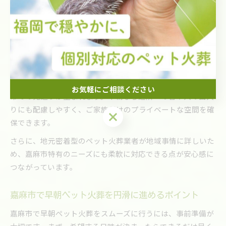
早朝対応のペット火葬が嘉麻市で選ばれる理由
嘉麻市で早朝対応のペット火葬が選ばれる理由は、生活リズ
ムに合わせた柔軟な対応が可能だからです。お仕事やご家族
の都合で昼間に時間が取れない方が多く、早朝の火葬ニーズ
が高まっています。
また、嘉麻市は住宅街や自然が多い地域のため、静かな時間
お気軽にご相談ください
帯での見送りが望まれます。早朝なら近隣への音や人の出入
りにも配慮しやすく、ご家族だけのプライベートな空間を確
お気軽にご相談ください
保できます。
さらに、地元密着型のペット火葬業者が地域事情に詳しいた
め、嘉麻市特有のニーズにも柔軟に対応できる点が安心感に
つながっています。
嘉麻市で早朝ペット火葬を円滑に進めるポイント
嘉麻市で早朝ペット火葬をスムーズに行うには、事前準備が