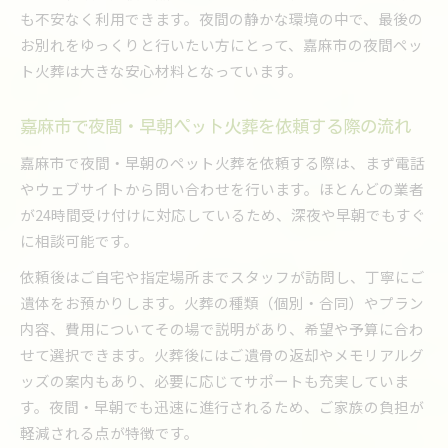
も不安なく利用できます。夜間の静かな環境の中で、最後の
夜間・早朝の費用相場と安心ポイント解説
お別れをゆっくりと行いたい方にとって、嘉麻市の夜間ペッ
嘉麻市の夜間・早朝ペット火葬費用相場を徹底
ト火葬は大きな安心材料となっています。
解説
ペット火葬の夜間早朝追加費用と安心ポイント
嘉麻市で夜間・早朝ペット火葬を依頼する際の流れ
嘉麻市で夜間や早朝にかかるペット火葬費用の
嘉麻市で夜間・早朝のペット火葬を依頼する際は、まず電話
特徴
やウェブサイトから問い合わせを行います。ほとんどの業者
夜間早朝のペット火葬費用を比較する際の注意
が24時間受け付けに対応しているため、深夜や早朝でもすぐ
点
に相談可能です。
嘉麻市でのペット火葬費用を抑えるコツと工夫
依頼後はご自宅や指定場所までスタッフが訪問し、丁寧にご
家族に配慮したペット火葬の言葉と流れ
遺体をお預かりします。火葬の種類（個別・合同）やプラン
ペット火葬時に家族へ配慮した言葉選びのポイ
内容、費用についてその場で説明があり、希望や予算に合わ
ント
せて選択できます。火葬後にはご遺骨の返却やメモリアルグ
嘉麻市で火葬時に避けたい言葉と適切な伝え方
ッズの案内もあり、必要に応じてサポートも充実していま
ペット火葬後の家族への声かけと心配りの実践
す。夜間・早朝でも迅速に進行されるため、ご家族の負担が
法
軽減される点が特徴です。