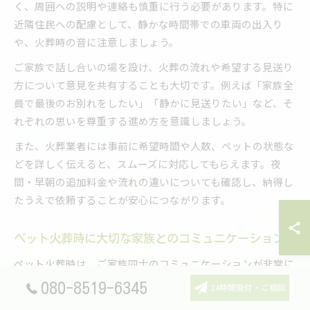
く、周囲への説明や連絡も慎重に行う必要があります。特に
近隣住民への配慮として、静かな時間帯での車両の出入り
や、火葬時の音に注意しましょう。
ご家族で話し合いの場を設け、火葬の流れや希望する見送り
方について意見を共有することも大切です。例えば「家族全
員で最後のお別れをしたい」「静かに見送りたい」など、そ
れぞれの思いを尊重する進め方を意識しましょう。
また、火葬業者には事前に希望時間や人数、ペットの状態な
どを詳しく伝えると、スムーズに対応してもらえます。夜
間・早朝の追加料金や流れの違いについても確認し、納得し
たうえで依頼することが安心につながります。
ペット火葬時に大切な家族とのコミュニケーション
ペット火葬時は、ご家族同士のコミュニケーションが非常に
大切です。突然の別れで心が不安定になりやすいため、「お
080-8519-6345
24時間受付・ご相談
互いの気持ちを話し合う時間を持つ」「悲しみを共有する」