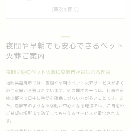
訳
嘉麻市で夜間・早朝ペット火葬を依頼する際の
流れ
ペット火葬を嘉麻市で夜間に依頼する際の注意
点
嘉麻市で早朝ペット火葬を利用するメリット
夜間や早朝でも安心できるペット
嘉麻市で依頼できる夜間ペット火葬の流れ
火葬ご案内
夜間のペット火葬を嘉麻市で依頼する手順とは
嘉麻市で夜間ペット火葬を円滑に進めるポイン
夜間早朝のペット火葬に嘉麻市が選ばれる理由
ト
福岡県嘉麻市では、夜間や早朝のペット火葬サービスが多く
夜間ペット火葬依頼時の流れと必要な準備を解
のご家庭から選ばれています。その理由の一つは、仕事や家
説
族の都合で日中に時間を確保しづらい方が多いことです。ま
嘉麻市で夜間ペット火葬を利用する際の注意事
た、嘉麻市のような車移動が中心となる地域では、ご自宅や
項
ご希望の場所まで訪問してもらえるサービスが重宝されま
夜間ペット火葬の申し込みから当日までの流れ
す。
突然の別れに備える早朝のペット火葬対応