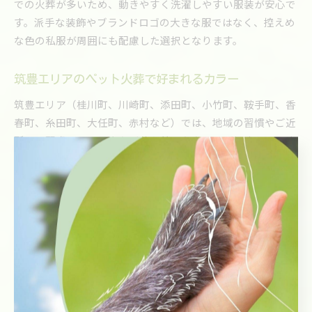
での火葬が多いため、動きやすく洗濯しやすい服装が安心で
す。派手な装飾やブランドロゴの大きな服ではなく、控えめ
な色の私服が周囲にも配慮した選択となります。
筑豊エリアのペット火葬で好まれるカラー
筑豊エリア（桂川町、川崎町、添田町、小竹町、鞍手町、香
春町、糸田町、大任町、赤村など）では、地域の習慣やご近
所への配慮から、目立たず落ち着いたカラーが好まれていま
す。ベージュやモカ、グレー系の服装は、派手さを避けてし
めやかに見送る気持ちを表現できます。
訪問火葬サービスの場合、ご自宅の庭や玄関先で行われるこ
とが多いため、ご近所の目を気にされる方も多いです。こう
した背景から、筑豊の各市町村で選ばれる服装カラーは、黒
やグレーに加え、落ち着いた茶色系も増えています。ご家族
の年齢や立場に合わせた色選びも心がけましょう。