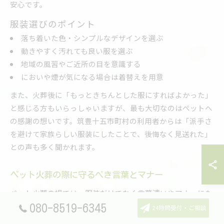
安心です。
服装選びのポイント
落ち着いた色・シンプルなデザインを選ぶ
動きやすく汚れても良い服を選ぶ
地域の風習やご近所の目を意識する
においや煙が気になる場合は着替えを用意
また、火葬後に「もっときちんとした服にすればよかった」
と感じる方もいらっしゃいますが、最も大切なのはペットへ
の感謝の想いです。筑豊十五市町村の利用者からは「派手さ
を避けて家族らしい服装にしたことで、後悔なく見送れた」
との声も多く聞かれます。
ペット火葬の際に守るべき言葉とマナー
ペット火葬の場では、服装だけでなく言葉遣いやマナーにも
注意が必要です。特に「もういないのだから」などペットの
080-8519-6345
24時間受付・ご相談
存在を軽んじるような言葉は避け、家族の一員として最後ま