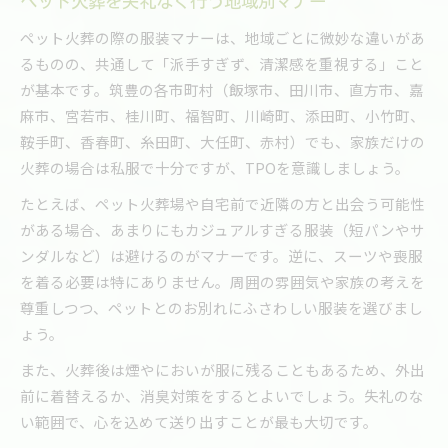
ペット火葬を失礼なく行う地域別マナー
ペット火葬の際の服装マナーは、地域ごとに微妙な違いがあ
るものの、共通して「派手すぎず、清潔感を重視する」こと
が基本です。筑豊の各市町村（飯塚市、田川市、直方市、嘉
麻市、宮若市、桂川町、福智町、川崎町、添田町、小竹町、
鞍手町、香春町、糸田町、大任町、赤村）でも、家族だけの
火葬の場合は私服で十分ですが、TPOを意識しましょう。
たとえば、ペット火葬場や自宅前で近隣の方と出会う可能性
がある場合、あまりにもカジュアルすぎる服装（短パンやサ
ンダルなど）は避けるのがマナーです。逆に、スーツや喪服
を着る必要は特にありません。周囲の雰囲気や家族の考えを
尊重しつつ、ペットとのお別れにふさわしい服装を選びまし
ょう。
また、火葬後は煙やにおいが服に残ることもあるため、外出
前に着替えるか、消臭対策をするとよいでしょう。失礼のな
い範囲で、心を込めて送り出すことが最も大切です。