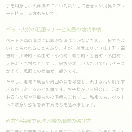
子を用意し、火葬後のにおい対策として着替えや消臭スプレ
香水やアクセサリーを控えた服装選びの理由
ーを持参する方も多いです。
大切な家族を送る筑豊エリアでの服装選びの心得
ペット火葬で心を込めた服装選びの心得
ペット火葬の私服マナーと筑豊の地域事情
筑豊エリアで安心して見送る服装の考え方
ペット火葬の服装には厳密な決まりがないため、「何でもよ
後悔しないペット火葬の服装選びポイント
い」と言われることもありますが、筑豊エリア（桂川町・福
ペット火葬の際に守るべき言葉とマナー
智町・川崎町・添田町・小竹町・鞍手町・香春町・糸田町・
家族の想いを伝えるペット火葬の装い方
大任町・赤村など）では、家族や親しい人だけで行うケース
が多く、私服での参加が一般的です。
ただし、地域の風習や周囲の目を考慮し、派手な柄や明るす
ぎる色は避けるのが無難です。お子様がいる場合は、汚れて
も安心な服や羽織ものの準備も忘れずに。私服でも、ペット
への敬意や感謝を表す気持ちを込めましょう。
直方や嘉麻で見送る際の服装の選び方
直方市や嘉麻市でペット火葬に立ち会う際は、動きやすさと