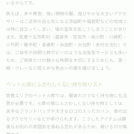
いるからです。
例えば、赤や黄色、強い柄物の服、煌びやかな大きいアクセ
サリーはご近所の目も気になる添田町や福智町などの地域で
は特に目立ってしまい、場の空気を乱してしまうことがあり
ます。筑豊十五市町村（嘉麻市・宮若市・桂川町・川崎町・
小竹町・鞍手町・香春町・糸田町・大任町・赤村を含む）で
は、ご自宅や訪問火葬ポピーのような出張型サービスも多い
ため、ご家族だけの静かな時間を大切にするためにも、黒・
紺・グレーなど控えめな色合いの服を選びましょう。
ペット火葬にふさわしくない持ち物リスト
筑豊エリアのペット火葬では、服装だけでなく持ち物にも注
意が必要です。火葬の場にふさわしくない持ち物としては、
派手なブランドバッグや大きなロゴの入ったカバン、音の出
るアクセサリーなどが挙げられます。こうしたアイテムは静
粛なお別れの雰囲気を損ねる恐れがあるため、避けるのが無