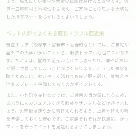
ょう。燃えにくい素材や大量の紙類は避けると安全です。筑
豊十五市町村の地域性をふまえ、ご家族ごとの思いを大切に
した持参マナーを心がけるとよいでしょう。
ペット火葬でよくある服装トラブル回避策
筑豊エリア（飯塚市・宮若市・香春町など）では、ご自宅や
屋外での火葬が多いことから、服装トラブルも起こりがちで
す。たとえば、屋外で足元が汚れてしまったり、煙やにおい
が服に付着してしまうことがよくあります。こうした事態を
防ぐためには、動きやすく汚れても良い服を選び、着替えや
消臭スプレーを準備しておくのがポイントです。
また、小竹町や赤村などでは、ご近所の目が気になるため、
あまりにもカジュアルすぎる服装やサンダルなどは避けまし
ょう。火葬後は速やかに着替えられるよう、上着や替えの靴
を準備しておくと安心です。ご家族それぞれが快適に、かつ
マナーを守ってペットを見送れるようにしましょう。