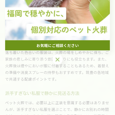
落ち着いた色の服装が大切な理由とは
落ち着いた色の服装を選ぶことは、ペットへの敬意やご家族
の気持ちを穏やかに伝える意味があります。筑豊エリアで
は、地域によってはご近所の目が気になる場合もあるため、
TPOを意識した服装がマナーとされています。例えば、飯塚
市や嘉麻市では、派手な色や柄物の服装は避けるのが一般的
です。
お気軽にご相談ください
落ち着いた色合いの服装は、火葬の場をしめやかに保ち、ご
お気軽にご相談ください
家族の悲しみに寄り添う雰囲気作りにも役立ちます。また、
火葬後は煙やにおいが服に付着することもあるため、着替え
の準備や消臭スプレーの持参もおすすめです。筑豊の各地域
で共通する配慮ポイントです。
派手すぎない私服で静かに見送る方法
ペット火葬では、必要以上に正装を意識する必要はありませ
んが、派手すぎない私服を選ぶことで、静かにお別れの時間