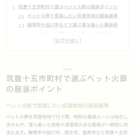
筑豊十五市町村で選ぶペット火葬の服装ポイント
ペット火葬で意識したい筑豊地域の服装基準
飯塚市や田川市などで選ぶ落ち着いた服装例
ペット火葬の私服マナーと筑豊の地域事情
直方や嘉麻で見送る際の服装の選び方
ペット火葬で失敗しない服装選びのコツ
身内だけのペット火葬に適した装いと配慮
家族だけのペット火葬時に私服は大丈夫？
筑豊十五市町村で選ぶペット火葬
身内だけならペット火葬の服装はどこまで自
由？
の服装ポイント
筑豊の自宅火葬で配慮したい落ち着いた装い
ペット火葬に参列する家族向け服装ポイント
ペット火葬で意識したい筑豊地域の服装基準
親しい家族だからこそ気をつけたい服装の礼儀
ペット火葬を筑豊地域で行う際、特別な服装ルールは存在し
落ち着いた色の私服で安心のお見送りを実現
ませんが、落ち着いた色味や清潔感のある服装が一般的に好
ペット火葬で安心感を与える服装の色選び
まれます。飯塚市や田川市、直方市、嘉麻市など筑豊十五市