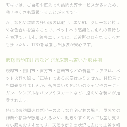
町村では、ご自宅や庭先での訪問火葬サービスが多いため、
黒やグレーの私服が選ばれる理由を解説
動きやすさも重視することが大切です。
筑豊エリアのペット火葬で好まれるカラー
派手な色や装飾の多い服装は避け、黒や紺、グレーなど控え
落ち着いた色の服装が大切な理由とは
めな色合いを選ぶことで、ペットへの感謝とお別れの気持ち
派手すぎない私服で静かに見送る方法
を表現できます。筑豊エリアでは、ご近所の目を気にする方
直方や嘉麻など地域ごとの火葬服マナー解説
も多いため、TPOを考慮した服装が安心です。
直方や嘉麻のペット火葬で守るべき服装マナー
筑豊各地で異なるペット火葬の服装配慮点
飯塚市や田川市などで選ぶ落ち着いた服装例
地域ごとの事情をふまえた服装の選び方
飯塚市・田川市・直方市・宮若市などの筑豊エリアでは、ペ
ペット火葬を失礼なく行う地域別マナー
ット火葬の際に「正装」である必要はありません。普段着で
筑豊十五市町村のペット火葬服装ガイド
も問題ありませんが、落ち着いた色合いのシャツやカーディ
ペット火葬時に避けたい服装や持ち物の注意点
ガン、シンプルなパンツやスカートなど、控えめな装いが推
ペット火葬で避けるべき派手な服装や小物
奨されます。
ペット火葬にふさわしくない持ち物リスト
特に出張訪問火葬ポピーのような自宅火葬の場合、屋外での
数珠や花などペット火葬時の持参マナー
作業や移動が想定されるため、動きやすく汚れても差し支え
ペット火葬でよくある服装トラブル回避策
ない服もおすすめです。天候や庭先の状況に応じて上着や帽