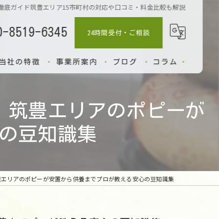
徹底ガイド筑豊エリア15市町村の対応や口コミ・料金比較も解説
0-8519-6345
24時間受付・ご相談
当社の特徴
事業所案内
ブログ
コラム
小動物
！筑豊エリアのポピーが
納骨
の豆知識集
出張
供養
豊エリアのポピーが安置から供養までプロが教える安心の豆知識集
葬儀