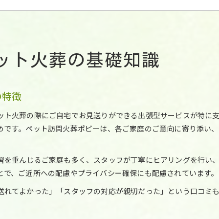
筑豊15市町村で注目のペット火葬サービス事情
直方市・田川市でも安心のペット火葬豆知識
ペット火葬の安い料金や口コミの見極め方
ペット火葬の流れと服装マナー徹底解説
ット火葬の基礎知識
ペット火葬前後の服装マナーと注意点を解説
ペット火葬の流れを筑豊エリアで詳しく紹介
ペット火葬前に準備するべきポイントとは
の特徴
筑豊15市町村で安心できる火葬手順と服装
ット火葬の際にご自宅でお見送りができる出張型サービスが特に
ペット火葬時の持ち込み対応とマナー総まとめ
めです。ペット訪問火葬ポピーは、各ご家庭のご意向に寄り添い
初めてでも失敗しない火葬業者選びの極意
口コミで評判の高いペット火葬業者の選び方
習を重んじるご家庭も多く、スタッフが丁寧にヒアリングを行い
筑豊エリアで信頼できるペット火葬業者の特徴
とで、ご近所への配慮やプライバシー確保にも配慮されています。
ペット火葬料金や対応エリアの比較ポイント
送れてよかった」「スタッフの対応が親切だった」という口コミ
料金が安いだけじゃない業者選びの豆知識
持ち込み可否や対応市町村の確認ポイント