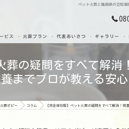
ペット火葬と福岡県の豆知識
08
ービス
火葬プラン
代表あいさつ
ギャラリー
火葬の疑問をすべて解消
供養までプロが教える安心
問火葬ポピー
コラム
【完全保存版】ペット火葬の疑問をすべて解消！筑