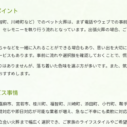
火葬前後に心がけたい豆知識や注意点
ポイント
ペット火葬前後に知っておくべき豆知識まとめ
智町、川崎町など）でのペット火葬は、まず電話やウェブでの事
うさぎやハムスターの火葬で注意すること
、セレモニーを執り行う流れとなっています。出張火葬の場合、
ペット火葬後の供養方法と地域ごとの違い
筑豊15市町村で大切なペットを見送る際の心得
ちゃなどを一緒に入れることができる場合もあり、思い出を大切
ペット火葬の口コミや経験談から学ぶ注意点
ービスもあります。事前に流れや選択肢を確認しておくことで、慌
口コミで評判のペット火葬事情を探る
りはありませんが、落ち着いた色味を選ぶ方が多いです。また、筑
ペット火葬の口コミから見る筑豊エリアの傾向
おすすめします。
福岡県筑豊で評価されるペット火葬業者の実態
口コミで分かるペット火葬の安心ポイント
ビス事情
ペット火葬の口コミ比較と選び方のポイント
鞍手町・香春町などの口コミで探る火葬事情
、嘉麻市、宮若市、桂川町、福智町、川崎町、添田町、小竹町、鞍
筑豊15市町村の料金や持ち込み対応を比較
時間対応や即日対応が可能な業者が増え、急なご不幸にも柔軟に対
筑豊エリアのペット火葬料金を分かりやすく比較
立会い火葬まで幅広く選択でき、ご家族のライフスタイルやご希