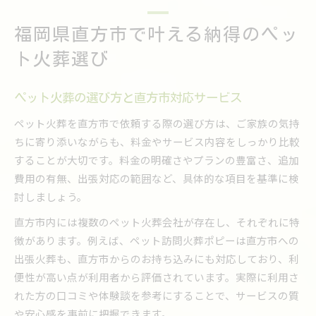
ペット火葬料金比較から見える安心ポイント
福岡県直方市で叶える納得のペッ
ペット火葬料金比較が安心につながる理由
直方市のペット火葬費用とサービス内容
ト火葬選び
料金だけでなくサービスも徹底比較
口コミで確認するペット火葬の評判
ペット火葬の選び方と直方市対応サービス
納得のペット火葬を選ぶ比較のコツ
ペット火葬を直方市で依頼する際の選び方は、ご家族の気持
丁寧な火葬を希望するなら知りたい直方市の相場
ちに寄り添いながらも、料金やサービス内容をしっかり比較
することが大切です。料金の明確さやプランの豊富さ、追加
直方市のペット火葬費用相場と特徴
費用の有無、出張対応の範囲など、具体的な項目を基準に検
ペット火葬で重視したい丁寧な対応とは
討しましょう。
相場の違いとサービス内容の関係性
直方市内には複数のペット火葬会社が存在し、それぞれに特
口コミを活用した火葬相場の見極め方
徴があります。例えば、ペット訪問火葬ポピーは直方市への
安心できるペット火葬選びの基準
出張火葬も、直方市からのお持ち込みにも対応しており、利
大切な存在を送り出す火葬費用の選び方
便性が高い点が利用者から評価されています。実際に利用さ
ペット火葬費用を賢く選ぶための知識
れた方の口コミや体験談を参考にすることで、サービスの質
見積もりで分かる直方市の火葬料金差
や安心感を事前に把握できます。