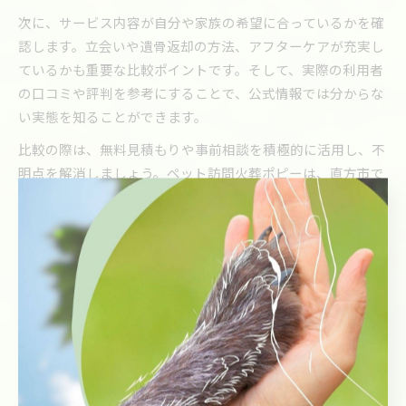
次に、サービス内容が自分や家族の希望に合っているかを確
認します。立会いや遺骨返却の方法、アフターケアが充実し
ているかも重要な比較ポイントです。そして、実際の利用者
の口コミや評判を参考にすることで、公式情報では分からな
い実態を知ることができます。
比較の際は、無料見積もりや事前相談を積極的に活用し、不
明点を解消しましょう。ペット訪問火葬ポピーは、直方市で
も出張・持ち込み両方に対応しており、柔軟なサービスと納
得の料金設定が高く評価されています。焦らずじっくり比較
し、ご家族にとって最良の選択をしてください。
丁寧な火葬を希望するなら知りた
い直方市の相場