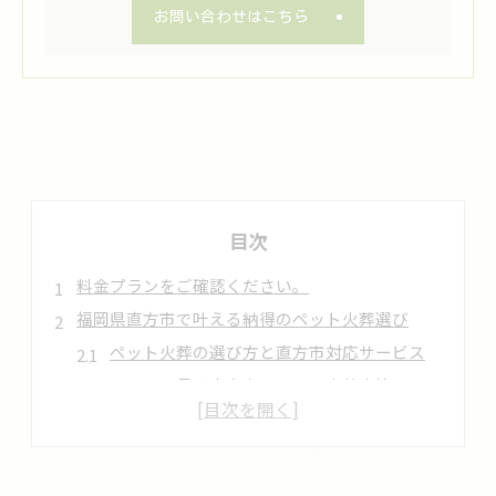
お問い合わせはこちら
目次
料金プランをご確認ください。
福岡県直方市で叶える納得のペット火葬選び
ペット火葬の選び方と直方市対応サービス
口コミで見る直方市のペット火葬事情
納得できるペット火葬会社の見極め方
訪問ペット火葬サービスの特徴と安心感
直方市のペット火葬を比較するポイント