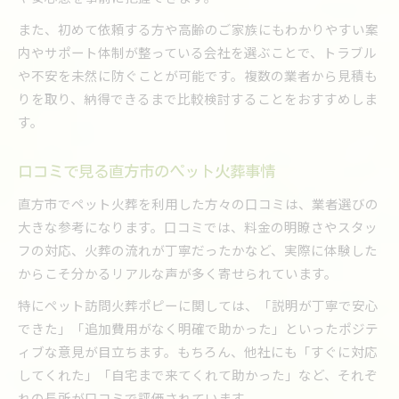
費用だけでなくペット火葬内容も比較
また、初めて依頼する方や高齢のご家族にもわかりやすい案
口コミを参考にした納得の選び方
内やサポート体制が整っている会社を選ぶことで、トラブル
ペット火葬を安心して依頼するポイント
や不安を未然に防ぐことが可能です。複数の業者から見積も
りを取り、納得できるまで比較検討することをおすすめしま
口コミでわかる直方市ペット火葬の評判と実情
す。
ペット火葬の口コミが示す直方市の現状
評判から見る信頼できる火葬業者の特徴
口コミで見る直方市のペット火葬事情
口コミで人気のペット火葬サービス比較
直方市でペット火葬を利用した方々の口コミは、業者選びの
利用者の声で選ぶ納得の直方市ペット火葬
大きな参考になります。口コミでは、料金の明瞭さやスタッ
口コミを活かした後悔しない火葬選び方
フの対応、火葬の流れが丁寧だったかなど、実際に体験した
経済的負担を抑えるペット火葬のヒントまとめ
からこそ分かるリアルな声が多く寄せられています。
ペット火葬費用を抑える具体的な方法
特にペット訪問火葬ポピーに関しては、「説明が丁寧で安心
経済的負担の少ない火葬サービス活用術
できた」「追加費用がなく明確で助かった」といったポジテ
ペット火葬にお金がない場合の対応策
ィブな意見が目立ちます。もちろん、他社にも「すぐに対応
直方市で利用できるお得な火葬プラン
してくれた」「自宅まで来てくれて助かった」など、それぞ
費用負担を軽減する比較と選び方のコツ
れの長所が口コミで評価されています。