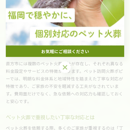
直方市のペット火葬費用相場と特徴
直方市でペット火葬を検討する際、最も気になるのは費用相
場とサービス内容です。一般的に、小型ペットの火葬費用は
1万円台から、中型・大型ペットになると2万円台〜3万円台
が目安となります。料金は火葬方法やオプション内容によっ
て異なり、骨壺や骨袋が含まれるかどうかも重要な比較ポイ
お気軽にご相談ください
ントです。
直方市には複数のペット火葬会社が存在し、それぞれ異なる
お気軽にご相談ください
料金設定やサービスの特徴があります。ペット訪問火葬ポピ
ーでは、明朗な料金体系と地域特性を踏まえた丁寧な対応が
特徴であり、ご家族の不安を軽減する工夫がなされていま
す。費用面だけでなく、急な依頼への対応力も確認しておく
と安心です。
ペット火葬で重視したい丁寧な対応とは
ペット火葬を依頼する際、多くのご家族が重視するのは「丁