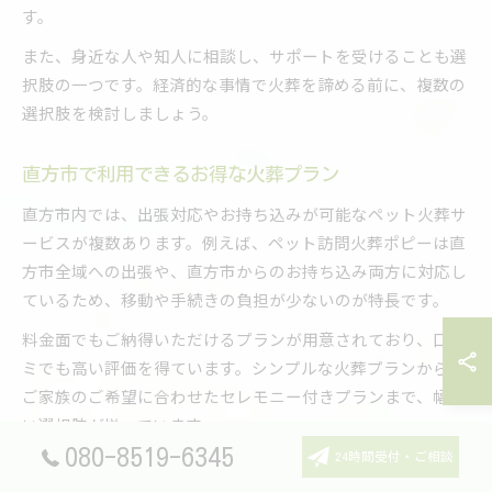
す。
また、身近な人や知人に相談し、サポートを受けることも選
択肢の一つです。経済的な事情で火葬を諦める前に、複数の
選択肢を検討しましょう。
直方市で利用できるお得な火葬プラン
直方市内では、出張対応やお持ち込みが可能なペット火葬サ
ービスが複数あります。例えば、ペット訪問火葬ポピーは直
方市全域への出張や、直方市からのお持ち込み両方に対応し
ているため、移動や手続きの負担が少ないのが特長です。
料金面でもご納得いただけるプランが用意されており、口コ
ミでも高い評価を得ています。シンプルな火葬プランから、
ご家族のご希望に合わせたセレモニー付きプランまで、幅広
い選択肢が揃っています。
080-8519-6345
24時間受付・ご相談
事前にプラン内容や料金の詳細を確認し、見積もりを取るこ