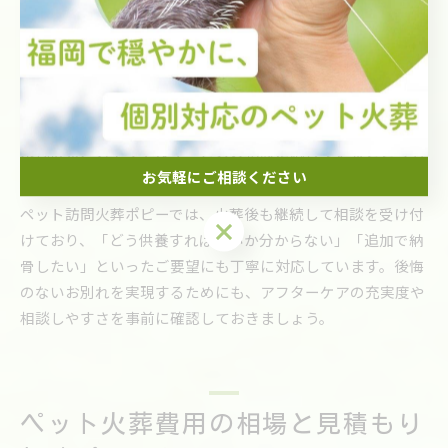
ペット火葬後のフォロー体制もチェック
ペット火葬後のフォロー体制は、特に精神的なケアや遺骨の
供養方法に不安があるご家族にとって大切なポイントです。
福岡県直方市や筑豊エリアの業者の中には、火葬後の納骨や
永代供養、メモリアルサービスの相談に応じているところも
お気軽にご相談ください
あります。
ペット訪問火葬ポピーでは、火葬後も継続して相談を受け付
お気軽にご相談ください
けており、「どう供養すればよいか分からない」「追加で納
骨したい」といったご要望にも丁寧に対応しています。後悔
のないお別れを実現するためにも、アフターケアの充実度や
相談しやすさを事前に確認しておきましょう。
ペット火葬費用の相場と見積もり