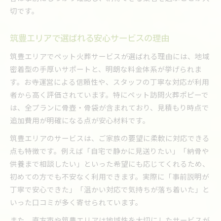
切です。
遺骨の供養方法と直方市での選択肢を詳しく解説
ペット火葬後の遺骨供養方法を比較解説
筑豊エリアで選ばれる安心サービスの理由
直方市で選べる供養プランの特徴
筑豊エリアでペット火葬サービスが選ばれる理由には、地域
筑豊エリアのペット霊園活用法と注意点
密着型の手厚いサポートと、明朗な料金体系が挙げられま
自宅供養と霊園納骨のメリットと注意点
す。お寺運営による信頼性や、スタッフの丁寧な対応が利用
遺骨の取り扱いで後悔しないための知識
者から高く評価されています。特にペット訪問火葬ポピーで
明朗会計で安心な火葬を実現するための知識
は、全プランに骨壺・骨袋が含まれており、見積もり時点で
ペット火葬費用の明朗会計が大切な理由
追加費用が明確になる点が安心材料です。
筑豊エリアで透明性の高い火葬サービス選び
筑豊エリアのサービスは、ご家族の要望に柔軟に対応できる
追加費用なしの安心プランを見分けるコツ
点も特徴です。例えば「自宅で静かに見送りたい」「納骨や
直方市で信頼できるペット火葬業者の特徴
供養まで相談したい」といった希望にも応じてくれるため、
火葬費用の内訳を確認してトラブル防止
初めての方でも不安なく利用できます。実際に「事前説明が
丁寧で安心できた」「温かい対応で気持ちが落ち着いた」と
この記事の執筆者
いった口コミが多く寄せられています。
また、直方市や筑豊エリアは地域性を大切にしたサービスが