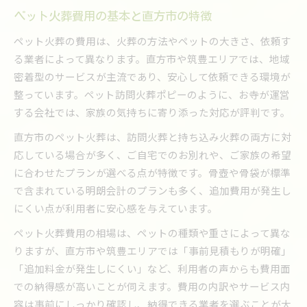
ペット火葬の見積もり相談で損をしない方法
ペット火葬費用の基本と直方市の特徴
直方市近郊で安心できる火葬プランとは
ペット火葬の費用は、火葬の方法やペットの大きさ、依頼す
ペット火葬後のフォロー体制もチェック
る業者によって異なります。直方市や筑豊エリアでは、地域
密着型のサービスが主流であり、安心して依頼できる環境が
ペット火葬費用の相場と見積もり相談ポイント
整っています。ペット訪問火葬ポピーのように、お寺が運営
直方市のペット火葬費用相場を詳しく解説
する会社では、家族の気持ちに寄り添った対応が評判です。
筑豊エリアのペット火葬見積もり活用術
直方市のペット火葬は、訪問火葬と持ち込み火葬の両方に対
相談前に準備したい情報と質問例
応している場合が多く、ご自宅でのお別れや、ご家族の希望
費用で迷ったら複数業者に見積もり依頼を
に合わせたプランが選べる点が特徴です。骨壺や骨袋が標準
追加費用が発生しやすいケースを知る
で含まれている明朗会計のプランも多く、追加費用が発生し
追加費用に注意したい火葬プランの選び方
にくい点が利用者に安心感を与えています。
ペット火葬費用で注意すべき追加料金とは
ペット火葬費用の相場は、ペットの種類や重さによって異な
直方市で安心できる火葬プランの見極め方
りますが、直方市や筑豊エリアでは「事前見積もりが明確」
筑豊エリアの火葬プラン比較ポイント
「追加料金が発生しにくい」など、利用者の声からも費用面
早朝・夜間対応時の費用増加を防ぐ方法
での納得感が高いことが伺えます。費用の内訳やサービス内
容は事前にしっかり確認し、納得できる業者を選ぶことが大
ペット火葬プラン選びでよくある失敗例