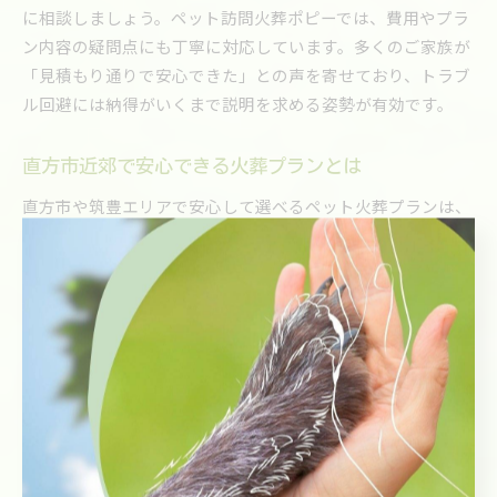
に相談しましょう。ペット訪問火葬ポピーでは、費用やプラ
ン内容の疑問点にも丁寧に対応しています。多くのご家族が
「見積もり通りで安心できた」との声を寄せており、トラブ
ル回避には納得がいくまで説明を求める姿勢が有効です。
直方市近郊で安心できる火葬プランとは
直方市や筑豊エリアで安心して選べるペット火葬プランは、
明朗な料金設定とサポート内容の充実がポイントです。ペッ
ト訪問火葬ポピーのように、全プランに骨壺・骨袋が含まれ
ている場合、追加費用の心配が少なく、安心して依頼できま
す。
また、ご家族の希望に合わせて個別火葬や立ち会い火葬、納
骨堂での供養など柔軟な対応が可能な業者を選ぶことで、心
穏やかにお別れを迎えられます。火葬後の遺骨の扱いや供養
の相談もできるプランを選ぶことで、後悔のない見送りが実
現します。