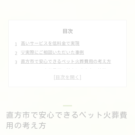
目次
高いサービスを低料金で実現
💡実際にご相談いただいた事例
直方市で安心できるペット火葬費用の考え方
ペット火葬費用の基本と直方市の特徴
筑豊エリアで選ばれる安心サービスの理由
ペット火葬で大切にしたい費用の透明性
費用に不安がある方の相談先とサポート
ペット火葬費用が変動する主なポイント
直方市で安心できるペット火葬費
筑豊エリアで納得いくペット火葬を選ぶコツ
筑豊エリアのペット火葬業者の比較ポイント
用の考え方
費用だけでなくサービス内容も重視しよう