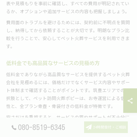
表や見積もりを事前に確認し、すべての費用が明記されてい
るか、オプションや追加サービスの内容も把握しましょう。
費用面のトラブルを避けるためには、契約前に不明点を質問
し、納得してから依頼することが大切です。明朗なプラン比
較を行うことで、安心してペット火葬サービスを利用できま
す。
低料金でも高品質なサービスの見極め方
低料金でありながら高品質なサービスを提供するペット火葬
会社を見極めるには、価格だけでなくサービス内容やサポー
ト体制まで確認することがポイントです。筑豊エリアでの選
択肢として、ペット訪問火葬ポピーは、お寺運営による信頼
性と、全プラン骨壺・骨袋付きの低料金が特徴です。
安さだけを重視すると、サービスの質やサポートが不十分に
なるケースもあるため、口コミや利用者の体験談を参考にし
080-8519-6345
24時間受付・ご相談
ましょう。ペット訪問火葬ポピーでは、スタッフの丁寧な対