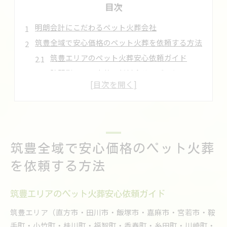
目次
明朗会計にこだわるペット火葬会社
筑豊全域で安心価格のペット火葬を依頼する方法
筑豊エリアのペット火葬安心依頼ガイド
訪問型ペット火葬の低料金サービスとは
福岡県全域で安心できる火葬会社選び
明朗会計で選ばれるペット火葬の特徴
骨壺・骨袋付きプランが安心な理由
家族想いなら低料金のペット火葬が選ばれる理由
筑豊全域で安心価格のペット火葬
低料金ペット火葬が家族に優しい理由
安心価格の火葬がもたらす心のゆとり
を依頼する方法
筑豊で高評価のペット火葬サービス選び
口コミで選ばれる福岡の火葬プランとは
筑豊エリアのペット火葬安心依頼ガイド
ペット火葬を安心して任せられる要素
筑豊エリア（直方市・田川市・飯塚市・嘉麻市・宮若市・鞍
福岡県のペット火葬を安心して任せるコツとは
手町・小竹町・桂川町・福智町・香春町・糸田町・川崎町・