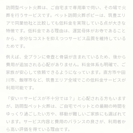
訪問型ペット火葬は、ご自宅まで専用車で伺い、その場で火
プラン内容と料金の明朗比較が重要
葬を行うサービスです。ペット訪問火葬ポピーは、筑豊エリ
低料金でも高品質なサービスの見極め方
アで同業他社と比較しても低料金を実現している点が大きな
ペット火葬の費用と明朗なサービスを知るために
特徴です。低料金である理由は、運営母体がお寺であること
ペット火葬の平均費用と安心価格の違い
から、余分なコストを抑えつつサービス品質を維持している
明朗会計で納得の火葬サービス選び
ためです。
費用が心配な方におすすめの火葬会社
例えば、全プランに骨壺と骨袋が含まれているため、後から
筑豊でわかる料金体系のポイント解説
費用が追加される心配がありません。料金体系も明確で、ご
骨壺や骨袋も含むお得な火葬プラン紹介
家族が安心して依頼できるようになっています。直方市や田
川市、飯塚市など、筑豊エリア全域でこの低料金サービスが
利用可能です。
「安い＝サービスが不十分では？」と心配される方もいます
が、訪問型ペット火葬は、ご自宅でペットとの最期の時間を
ゆっくり過ごしたい方や、移動が難しいご家族にも選ばれて
います。サービス内容と費用のバランスの良さが、利用者か
ら高い評価を得ている理由です。