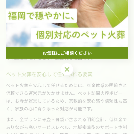
ないことや、骨壺・骨袋が標準で含まれていること、スタッ
フの説明が丁寧であることです。ペット訪問火葬ポピーは、
こうしたポイントをすべて網羅しており、初めての方でも安
心して依頼できます。
また、「事前相談がしやすく、不安な点も丁寧に説明しても
らえた」「自宅で落ち着いてお別れできた」など、具体的な
体験談も多く寄せられています。費用面・サービス面の両方
お気軽にご相談ください
で満足度が高いことが、選ばれる理由です。
お気軽にご相談ください
ペット火葬を安心して任せられる要素
ペット火葬を安心して任せるためには、料金体系の明確さと
信頼できる運営元が欠かせません。ペット訪問火葬ポピー
は、お寺が運営しているため、宗教的な安心感や信頼性も高
く、家族の心に寄り添った対応が可能です。
また、全プランに骨壺・骨袋が含まれる明朗会計、低料金で
ありながら高いサービスレベル、地域密着型のサポート体制