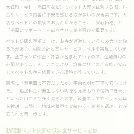
大任町・赤村・添田町など）でペット火葬を依頼する際、料
ペット火葬業者選びで失敗しない方法
金やサービス内容に不安を感じる方が多いのが現実です。大
福岡県で安全な火葬依頼先の見極め方
切なペットとの最後のお別れだからこそ、「安心価格」と
安心価格の火葬会社を選ぶチェックポイント
「手厚いサポート」を両立させる業者選びが重要です。
口コミや評判で信頼できる業者の特徴
ペット訪問火葬ポピーは、お寺が運営しているため大きな後
事前相談が安心につながるポイント
ろ盾があり、明朗会計と高いサービスレベルを実現していま
思い出を大切にできる筑豊のペット火葬サービス
す。全プランに骨壺・骨袋が含まれているので、追加費用の
ペット火葬で思い出を大切にする方法
心配がありません。これにより、筑豊エリアのご家族が安心
筑豊エリアの丁寧な火葬サービスとは
してペット火葬を依頼できる環境が整っています。
遺骨供養まで安心のペット火葬プラン
実際に「費用面で不安だったが、事前説明が丁寧で安心でき
家族の思い出を守る火葬サービス選び
た」「追加料金が発生しない明瞭な見積もりで信頼できた」
セレモニー対応が充実した火葬会社
といった口コミも多く見られます。筑豊エリアでペット火葬
を検討する際は、地域密着型で実績のある業者を選ぶことが
実際どう選ぶ？安心価格のペット火葬会社比較
安心への第一歩です。
安心価格のペット火葬会社比較ポイント
筑豊で選ばれる火葬業者の特徴を解説
訪問型ペット火葬の低料金サービスとは
口コミで評判の良い火葬会社の選び方