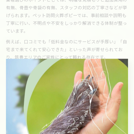
有無、骨壺や骨袋の有無、スタッフの対応の丁寧さなどが挙
げられます。ペット訪問火葬ポピーでは、事前相談や説明も
丁寧に行い、不明点や不安をしっかり解消できる体制が整っ
ています。
例えば、口コミでも「低料金なのにサービスが手厚い」「自
宅まで来てくれて安心できた」といった声が寄せられてお
り、筑豊エリアのご家族にとって頼れる存在です。
口コミで選ばれる福岡の火葬プランとは
福岡県内で「ペット火葬 福岡 口コミ」と検索されるほど、
実際の利用者の声は業者選びの大きな参考になります。ペッ
ト訪問火葬ポピーは、口コミで「安心価格」「丁寧な対応」
「明朗会計」といった評価が多く、特に筑豊エリアのご家族
から支持を集めています。
口コミで高く評価されるプランの特徴は、追加料金が発生し