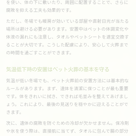
を使い、体の下に敷いたり、周囲に配置することで、さらに
ペット火葬前は腸を冷やす冷却方法が基本
腐敗を抑える工夫も効果的です。
遺体の腐敗を防ぐ冷却とペット火葬の関係
ただし、冬場でも暖房が効いている部屋や直射日光が当たる
保冷剤で実践するペット火葬前の冷却手順
場所は避ける必要があります。安置中はペットの体調変化や
冷却期間の目安と安心なペット火葬への流れ
体液の漏れにも注意し、タオルやペットシートを適宜交換す
正しい冷却でペット火葬までの時間を確保
ることが大切です。こうした配慮により、安心して火葬まで
の時間を過ごすことができます。
穏やかな別れのための安置準備の手順
ペット火葬前の安置準備で心穏やかな別れを
気温低下時の安置はペット火葬の基本を守る
タオルや冷却材を使った安置方法を解説
家族と過ごす最期の時間と安置場所の選び方
気温が低い冬場でも、ペット火葬前の安置方法には基本的な
ルールがあります。まず、遺体を清潔に保つことが最も重要
ペット火葬に向けた丁寧な安置手順を紹介
です。体をきれいに拭き、できれば毛並みを整えてあげまし
思い出を大切にする安置準備のポイント
ょう。これにより、最後の見送りを穏やかに迎えることがで
安置場所選びで後悔しないための知恵
きます。
ペット火葬前の最適な安置場所の選び方
次に、遺体の腐敗を防ぐための冷却が欠かせません。保冷剤
遺体安置に適した場所とペット火葬の関係
や氷を使う際は、直接肌に当てず、タオルに包んで腸の部分
安置場所の環境とペット火葬の流れを解説