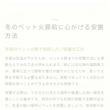
ペット火葬前の丁寧なケアが冬場は重要
適切な冷却で冬のペット火葬を安心に進める
ペット火葬で注意したい季節ごとの安置法
冬のペット火葬前に心がける安置
季節ごとに選ぶペット火葬前の安置方法
夏と冬で変わるペット火葬の安置の注意点
方法
気温別のペット火葬安置法と実践のコツ
季節に合ったペット火葬時の冷却ポイント
冬場のペット火葬で実践したい安置の工夫
春夏秋冬で考えるペット火葬の安置準備
冬場は気温が下がるため、ペット火葬までの安置方法にも季
気温が下がる時期の遺体安置のポイント
節ならではの工夫が求められます。特に11月以降の福岡県で
は、夏場と比べて腐敗の進行が緩やかになるため、急いで火
気温低下時のペット火葬で安置が大切な理由
葬を手配する必要はありません。家族でゆっくりとお別れの
遺体安置は寒い季節のペット火葬でどう変わる
時間を持つことができる点が大きな特徴です。
冷却時間の目安とペット火葬を迎える準備法
安置する際は、できるだけ冷えた場所や風通しの良い場所を
秋冬のペット火葬で求められる安置方法とは
選ぶことが基本です。自宅の中でも北側の部屋や玄関付近な
家族と過ごす時間を意識した安置ポイント
ど、気温が低い場所にペットを安置しましょう。保冷剤や氷
ペット火葬前に大切な冷却のコツとは