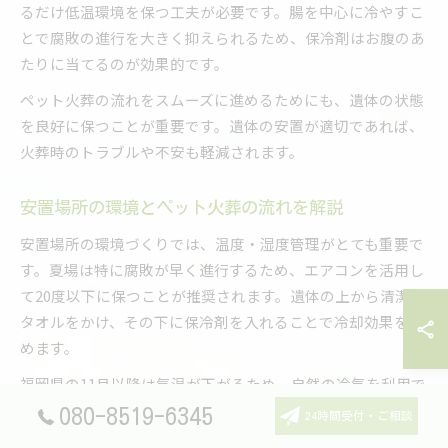
るだけ低温環境を保つ工夫が必要です。腸を中心に冷やすこ
とで腐敗の進行を大きく抑えられるため、保冷剤はお腹のあ
たりに当てるのが効果的です。
ペット火葬の流れをスムーズに進めるためにも、遺体の状態
を良好に保つことが重要です。遺体の安置が適切であれば、
火葬時のトラブルや不安も軽減されます。
安置場所の環境とペット火葬の流れを解説
安置場所の環境づくりでは、温度・湿度管理がとても重要で
す。夏場は特に腐敗が早く進行するため、エアコンを活用し
て20度以下に保つことが推奨されます。遺体の上から清潔な
タオルをかけ、その下に保冷剤を入れることで冷却効果を高
めます。
福岡県の11月以降は気温が下がるため、自然の冷気を利用で
きる場所の確保が現実的です。火葬までの流れとしては、遺
080-8519-6345
24時間受付・ご相談
体を清潔に保ちつつ、家族でお別れの時間を過ごし、その間