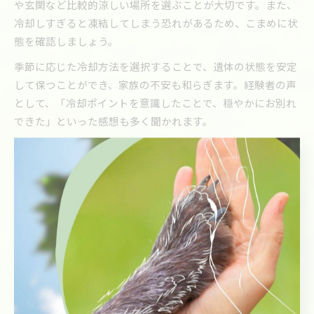
や玄関など比較的涼しい場所を選ぶことが大切です。また、
冷却しすぎると凍結してしまう恐れがあるため、こまめに状
態を確認しましょう。
季節に応じた冷却方法を選択することで、遺体の状態を安定
して保つことができ、家族の不安も和らぎます。経験者の声
として、「冷却ポイントを意識したことで、穏やかにお別れ
できた」といった感想も多く聞かれます。
春夏秋冬で考えるペット火葬の安置準備
ペット火葬前の安置準備は、春夏秋冬それぞれの季節に合わ
せて計画することが大切です。春や秋は気温が安定している
ため、基本的な冷却と清潔なタオルでの包み方を意識しまし
ょう。夏はドライアイスや保冷剤を多めに用意し、短時間で
の火葬手配が望ましいです。
冬は気温が低いため、急いで火葬を手配する必要はなく、ご
家族でゆっくりとお別れの時間を持つことができます。ただ