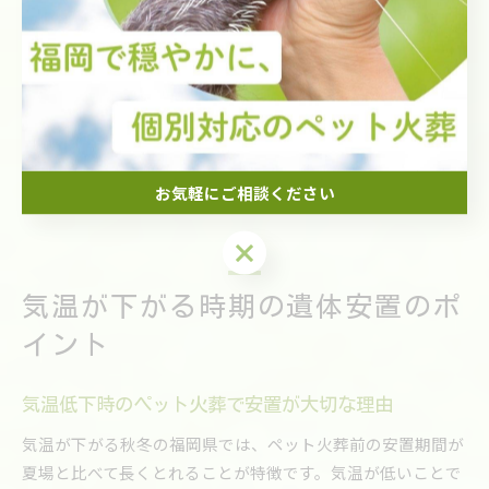
し、暖房の影響を受けやすい室内では、遺体の状態に注意が
必要です。ペットシートやタオルを活用し、体液や臭い対策
も忘れずに行いましょう。
このように、季節ごとの安置準備を行うことで、安心してペ
ットとの最期の時間を過ごすことができ、後悔のない見送り
につながります。ご不安な場合は、ペット火葬業者へ相談す
るのもおすすめです。
お気軽にご相談ください
お気軽にご相談ください
気温が下がる時期の遺体安置のポ
イント
気温低下時のペット火葬で安置が大切な理由
気温が下がる秋冬の福岡県では、ペット火葬前の安置期間が
夏場と比べて長くとれることが特徴です。気温が低いことで