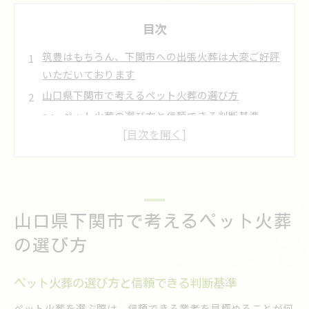
目次
筑豊はもちろん、下関市への出張火葬は大変ご好評
いただいております
山口県下関市で考えるペット火葬の選び方
ペット火葬の選び方と信頼できる判断基準
口コミや評判からわかるペット火葬の特徴
下関市で安心できるペット火葬の探し方とは
ペット火葬サービスを比較する時の重要ポイン
ト
下関動物霊園や動物愛護センターとの違い
山口県下関市で考えるペット火葬
大切な家族と最期を迎えるペット火葬の流れ
の選び方
ペット火葬における一般的な流れの解説
個別火葬と合同火葬の違いと選び方
ペット火葬の選び方と信頼できる判断基準
自宅訪問型ペット火葬のメリットと注意点
ペット火葬を選ぶ際は、信頼できる業者を見極めることが何