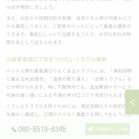
は必ず相談しましょう。
また、お迎えや訪問対応の有無、自宅での火葬が可能かどう
かも確認しておくと、ご家族やペットにとって最適な選択が
できます。事前にしっかり比較することで、大切な別れの時
間を安心して迎えられます。
火葬業者選びで気をつけたいトラブル事例
ペット火葬の業者選びでよくあるトラブルには、「事前説明
と異なる料金請求」「遺骨の取り違え」「近隣トラブル」な
どが挙げられます。特に下関市内でも、追加費用やサービス
内容の食い違いによる不満の声が口コミで見受けられます。
こうしたトラブルを防ぐためには、事前見積もりや契約内容
を細かく確認し、口頭だけでなく書面でも残してもらうこと
が大切です。また、合同火葬の場合は遺骨の返却方法、個別
080-8519-6345
火葬の場合もスタッフの対応や現地の設備状況などをチェッ
24時間受付・ご相談
クしましょう。