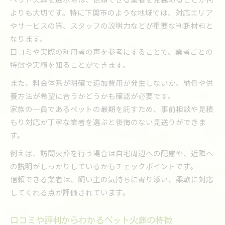
火葬当日の流れと飼い主の対応ポイント
よりも大切です。特に下関市のような地域では、対応エリア
ペット火葬後の遺骨の取り扱い方法について
やサービスの質、スタッフの説明力などが重要な判断材料と
信頼できるペット火葬のポイント徹底解説
なります。
口コミや実際の利用者の声を参考にすることで、業者ごとの
ペット火葬サービスの質を見極めるチェックポ
特徴や実績を知ることができます。
イント
スタッフ対応や立会い方法の確認が重要な理由
また、料金体系が明確で追加費用が発生しないか、納骨や供
養方法が希望に合うかどうかも確認が必要です。
口コミや下関動物霊園のレビューの活用法
家族の一員であるペットの最期を託すため、事前相談や見積
追加費用や料金体系の分かりやすさが大切
もり対応が丁寧な業者を選ぶと後悔のない見送りができま
霊園や火葬場の環境整備と安全性の確認
す。
口コミからわかるペット火葬の安心な見送り方
例えば、訪問火葬を行う場合は自宅周辺への配慮や、近隣へ
ペット火葬の口コミで注目すべき評価ポイント
の説明がしっかりしているかもチェックポイントです。
下関動物霊園レビューの参考にすべき内容
信頼できる業者は、飼い主の気持ちに寄り添い、柔軟に対応
実際の利用者が感じたペット火葬の安心感とは
してくれる点が評価されています。
酉谷寺ペット霊園下関市レビューの活用方法
口コミからみえるペット火葬のトラブル回避策
口コミや評判からわかるペット火葬の特徴