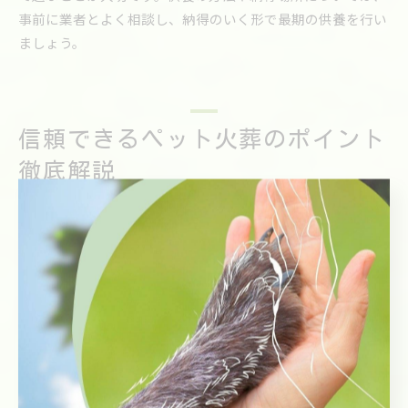
事前に業者とよく相談し、納得のいく形で最期の供養を行い
ましょう。
信頼できるペット火葬のポイント
徹底解説
ペット火葬サービスの質を見極めるチェックポイント
ペット火葬サービスを選ぶ際は、単に火葬を行うだけでな
く、飼い主の気持ちに寄り添った丁寧な対応や、ペットへの
供養の姿勢が重要となります。下関市でのペット火葬業者に
は、個別火葬や合同火葬の選択肢、遺骨の取り扱い、納骨や
埋葬の方法など、サービスの幅があるため、事前に内容を詳
しく確認することが大切です。
特に「家族」として過ごしたペットの最期は、納得できる見