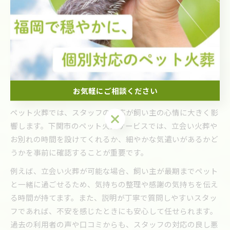
送り方を選ぶことで後悔を減らせます。火葬の方法だけでな
く、供養やアフターケアの充実度、希望に応じた柔軟な対応
を行っているかもチェックしましょう。実際に相談した際の
説明の分かりやすさや、スタッフの配慮も質を判断する大き
なポイントとなります。
お気軽にご相談ください
スタッフ対応や立会い方法の確認が重要な理由
ペット火葬では、スタッフの対応が飼い主の心情に大きく影
お気軽にご相談ください
響します。下関市のペット火葬サービスでは、立会い火葬や
お別れの時間を設けてくれるか、細やかな気遣いがあるかど
うかを事前に確認することが重要です。
例えば、立会い火葬が可能な場合、飼い主が最期までペット
と一緒に過ごせるため、気持ちの整理や感謝の気持ちを伝え
る時間が持てます。また、説明が丁寧で質問しやすいスタッ
フであれば、不安を感じたときにも安心して任せられます。
過去の利用者の声や口コミからも、スタッフの対応の良し悪