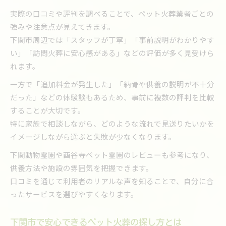
供養方法や納骨先選びで後悔しない秘訣
実際の口コミや評判を調べることで、ペット火葬業者ごとの
ペット火葬後の供養方法と納骨先の選び方
強みや注意点が見えてきます。
ペット霊園の供養や合同埋葬のメリットを解説
下関市周辺では「スタッフが丁寧」「事前説明がわかりやす
下関市動物愛護センターの供養対応と違い
い」「訪問火葬に安心感がある」などの評価が多く見受けら
れます。
自宅で行うペット火葬後の供養の方法
納骨堂と自宅供養の特徴と後悔しない選び方
一方で「追加料金が発生した」「納骨や供養の説明が不十分
だった」などの体験談もあるため、事前に複数の評判を比較
ペット火葬を依頼する際の注意点と事前準備
することが大切です。
ペット火葬依頼前に確認するべき重要事項
特に家族で相談しながら、どのような流れで見送りたいかを
火葬業者選びで気をつけたいトラブル事例
イメージしながら選ぶと失敗が少なくなります。
訪問型ペット火葬サービス利用時の注意点
下関動物霊園や酉谷寺ペット霊園のレビューも参考になり、
動物の死骸回収サービスとの違いを理解
供養方法や施設の雰囲気を把握できます。
家族と相談して決めるペット火葬の準備内容
口コミを通じて利用者のリアルな声を知ることで、自分に合
ったサービスを選びやすくなります。
下関市で安心できるペット火葬の探し方とは