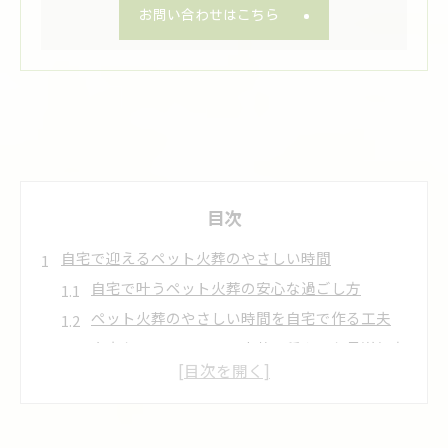
お問い合わせはこちら
目次
自宅で迎えるペット火葬のやさしい時間
自宅で叶うペット火葬の安心な過ごし方
ペット火葬のやさしい時間を自宅で作る工夫
自宅ならではのペット火葬の穏やかな見送り方
ペット火葬を自宅で行う意味と心の整理方法
家族と過ごすペット火葬の大切な時間の作り方
ペット火葬を安心して任せるための自宅対応術