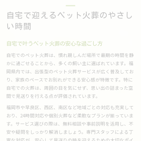
自宅でペット火葬を安心して迎える準備の工夫
自宅で迎えるペット火葬のやさし
ペット火葬を自宅で任せる際の注意点とポイン
ト
い時間
安心して依頼できる自宅ペット火葬の流れ解説
ペット火葬自宅対応で大切な事前相談の活用法
自宅で叶うペット火葬の安心な過ごし方
自宅ペット火葬で安心感を得るためのポイント
自宅でのペット火葬は、慣れ親しんだ場所で最期の時間を静
福岡県における自宅でのペット火葬事情解説
かに過ごせることから、多くの飼い主に選ばれています。福
福岡県の自宅ペット火葬サービスの現状と特徴
岡県内では、出張型のペット火葬サービスが広く普及してお
り、家族のペースでお別れができる安心感が特徴です。特に
福岡県のペット火葬自宅対応の利便性と傾向
自宅での火葬は、周囲の目を気にせず、思い出の詰まった空
福岡県で広がる自宅ペット火葬の安心ポイント
間で見送りを行える点が評価されています。
福岡県の自宅ペット火葬選びで重視すべき点
福岡市や早良区、西区、南区など地域ごとの対応も充実して
福岡県におけるペット火葬自宅事情と口コミ活
おり、24時間対応や個別火葬など柔軟なプランが揃っていま
用
す。サービス選びの際は、無料相談や事前説明を活用し、不
ご自宅で後悔しないペット火葬を選ぶポイント
安や疑問をしっかり解消しましょう。専門スタッフによる丁
後悔しない自宅ペット火葬選びの確認ポイント
寧な対応が、安心して見送りの時を迎えるための大切なポイ