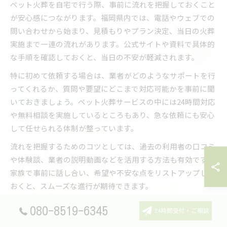
ペット火葬を自宅で行う際、事前に流れを把握しておくこと
が安心感につながります。福岡県内では、電話やウェブでの
問い合わせから始まり、見積もりやプラン決定、当日の火葬
実施まで一連の流れがあります。公式サイトや資料で具体的
な手順を確認しておくと、当日の不安が軽減されます。
特に初めて依頼する場合は、業者がどのようなサポートを行
ってくれるか、質問や要望にどこまで対応可能かを事前に聞
いておきましょう。ペット火葬サービスの中には24時間対応
や無料相談を実施しているところもあり、急な依頼にも安心
して任せられる体制が整っています。
流れを把握するためのコツとしては、過去の利用者の口コミ
や体験談、業者の説明動画などを活用する方法も有効です。
家族で事前に話し合い、希望や不安な点をリストアップして
おくと、スムーズな進行が期待できます。
080-8519-6345
24時間受付・ご相談
トラブルを防ぐためのペット火葬自宅注意点まとめ