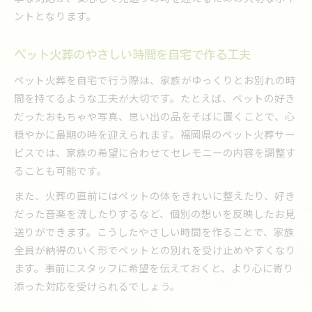
ペット火葬を自宅で選ぶ時の失敗しない選択基
ントとなります。
準
自宅で納得できるペット火葬の見極め方を紹介
ペット火葬のやさしい時間を自宅で作る工夫
自宅ペット火葬で後悔しないための比較方法
ペット火葬を自宅で行う際は、家族がゆっくりとお別れの時
ペット火葬を自宅で選ぶ際の信頼できる判断軸
間を持てるような工夫が大切です。たとえば、ペットの好き
深い想いを大切にする火葬の供養方法紹介
だったおもちゃや写真、思い出の品をそばに置くことで、心
自宅でできるペット火葬後の供養方法と心構え
穏やかに最期の時を迎えられます。福岡県のペット火葬サー
ビスでは、家族の希望に合わせてセレモニーの内容を調整す
ペット火葬後の自宅供養で大切にしたい想いの
ることも可能です。
継承
ペット火葬を自宅で見送る際の供養スタイル提
また、火葬の直前にはペットの体をきれいに整えたり、好き
案
だった音楽を流したりするなど、個別の想いを反映したお見
深い想いに寄り添う自宅ペット火葬供養の工夫
送りができます。こうしたやさしい時間を作ることで、家族
全員が納得のいく形でペットとの別れを受け止めやすくなり
ペット火葬後の自宅供養アイデアと実践例
ます。事前にスタッフに希望を伝えておくと、より心に寄り
ペット火葬の流れと注意点をわかりやすく整理
添った対応を受けられるでしょう。
自宅で行うペット火葬の流れと基本的な注意点