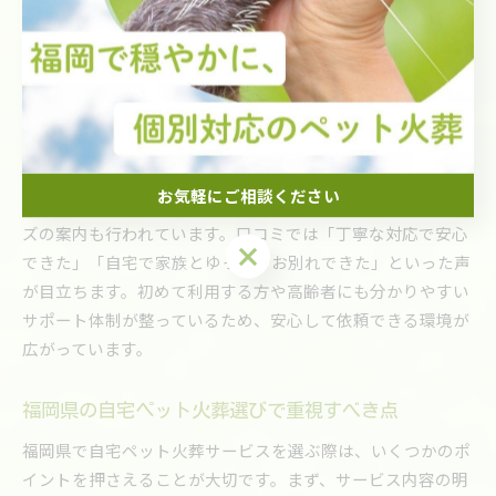
自宅でペット火葬を行う際に重視されているのが、安心して
利用できる体制です。事前の説明や近隣への配慮、専用車両
の使用など、トラブル防止やマナーを徹底したサービスが増
えています。飼い主の不安を取り除くため、火葬の流れや立
ち会い方法、遺骨の取り扱いについても丁寧に案内されるの
が特徴です。
お気軽にご相談ください
また、希望者には納骨や供養のオプション、メモリアルグッ
ズの案内も行われています。口コミでは「丁寧な対応で安心
お気軽にご相談ください
できた」「自宅で家族とゆっくりお別れできた」といった声
が目立ちます。初めて利用する方や高齢者にも分かりやすい
サポート体制が整っているため、安心して依頼できる環境が
広がっています。
福岡県の自宅ペット火葬選びで重視すべき点
福岡県で自宅ペット火葬サービスを選ぶ際は、いくつかのポ
イントを押さえることが大切です。まず、サービス内容の明