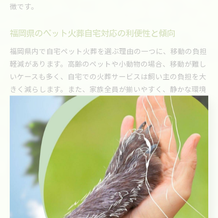
徴です。
福岡県のペット火葬自宅対応の利便性と傾向
福岡県内で自宅ペット火葬を選ぶ理由の一つに、移動の負担
軽減があります。高齢のペットや小動物の場合、移動が難し
いケースも多く、自宅での火葬サービスは飼い主の負担を大
きく減らします。また、家族全員が揃いやすく、静かな環境
でお別れの時間を持てる点も好評です。
最近では、24時間対応や土日祝の受付を行う業者が増え、急
な依頼にも柔軟に応じる傾向が見られます。さらに、福岡市
東区や南区など地域ごとのニーズにも対応しているため、ア
クセスの良いサービス選びが可能です。こうした利便性の高
さが、県内で自宅ペット火葬サービスが広がる要因となって
います。
福岡県で広がる自宅ペット火葬の安心ポイント