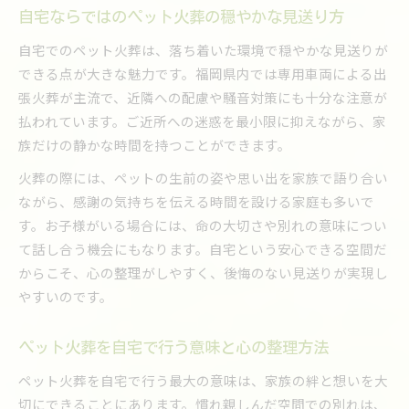
ペット火葬の自宅手順と安心して進めるための
自宅ならではのペット火葬の穏やかな見送り方
確認
自宅でのペット火葬は、落ち着いた環境で穏やかな見送りが
自宅ペット火葬時に知っておきたい注意事項
できる点が大きな魅力です。福岡県内では専用車両による出
ペット火葬自宅対応の流れを事前に把握するコ
張火葬が主流で、近隣への配慮や騒音対策にも十分な注意が
ツ
払われています。ご近所への迷惑を最小限に抑えながら、家
トラブルを防ぐためのペット火葬自宅注意点ま
族だけの静かな時間を持つことができます。
とめ
火葬の際には、ペットの生前の姿や思い出を家族で語り合い
ながら、感謝の気持ちを伝える時間を設ける家庭も多いで
す。お子様がいる場合には、命の大切さや別れの意味につい
て話し合う機会にもなります。自宅という安心できる空間だ
からこそ、心の整理がしやすく、後悔のない見送りが実現し
やすいのです。
ペット火葬を自宅で行う意味と心の整理方法
ペット火葬を自宅で行う最大の意味は、家族の絆と想いを大
切にできることにあります。慣れ親しんだ空間での別れは、