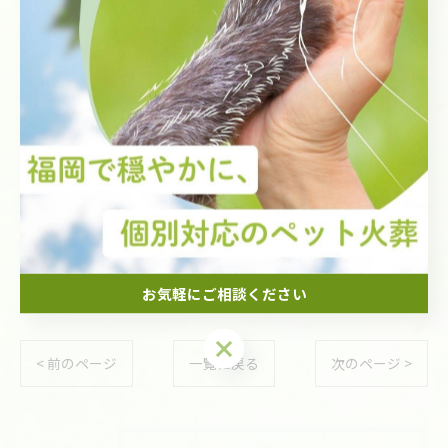
福岡で不安に寄り添う出張火葬
福岡で想いを包む丁寧なご供養
福岡で感謝の気持ちを伝える葬儀
--------------------------------------------------------------------
--
愛犬のペット火葬
愛猫のペット火葬
小動物のペット火葬
納骨
出張
供養
葬儀
お気軽にご相談ください
お気軽にご相談ください
< 前のページ
一覧に戻る
次のページ >