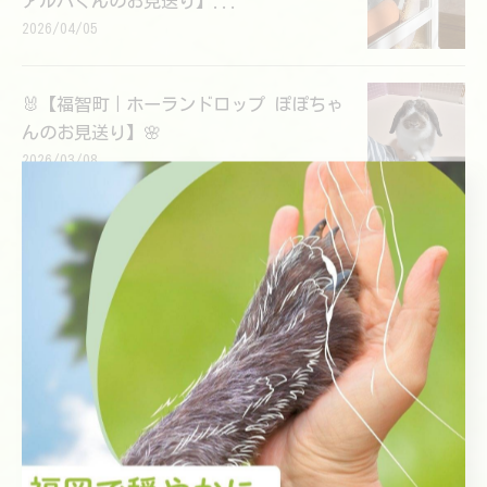
アルパくんのお見送り】...
2026/04/05
🐰【福智町｜ホーランドロップ ぽぽちゃ
んのお見送り】🌸
2026/03/08
1
2
カテゴリー
Categories
全てのカテゴリー
愛犬のペット火葬