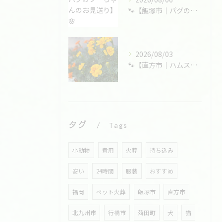
🐾【飯塚市｜パグのプーちゃんのお見送り】🌸
2026/08/03
🐾【直方市｜ハムスターの大福くんのお見送り】🌸
タグ
Tags
小動物
費用
火葬
持ち込み
安い
24時間
服装
おすすめ
福岡
ペット火葬
飯塚市
直方市
北九州市
行橋市
苅田町
犬
猫