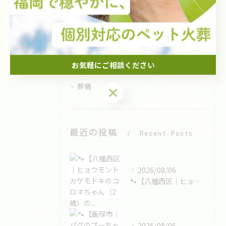
愛猫のペット火葬
小動物のペット火葬
納骨
出張
お気軽にご相談ください
供養
葬儀
お気軽にご相談ください
最近の投稿
Recent Posts
2026/08/06
🐾【八幡西区｜ヒョウモントカゲモドキのコロネちゃん（2歳）の...
2026/08/06