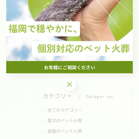
< 前のページ
一覧に戻る
次のページ >
関連タグ
#ペット火葬
#直方市
お気軽にご相談ください
お気軽にご相談ください
カテゴリー
Categories
全てのカテゴリー
愛犬のペット火葬
愛猫のペット火葬