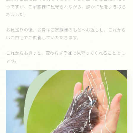
うですが、ご家族様に見守られながら、静かに息を引き取ら
れました。
お見送りの後、お骨はご家族様のもとへお返しし、これから
はご自宅でご供養していただきます。
これからもきっと、変わらずそばで見守ってくれることでし
ょう。
ププちゃん、今まで本当にありがとう。
どうか、ゆっくり休んでね。
#ペット火葬 #直方市 #ミックス猫
#ペットとのお別れ #大切な家族