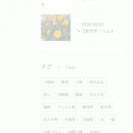
2026/08/03
🐾【直方市｜ハムスターの大福くんのお見送り】🌸
タグ
Tags
小動物
費用
火葬
持ち込み
安い
24時間
服装
おすすめ
福岡
ペット火葬
飯塚市
直方市
北九州市
行橋市
苅田町
犬
猫
火葬プラン
訪問火葬
お別れ