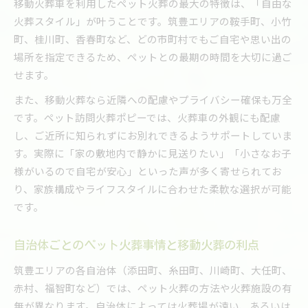
移動火葬車を利用したペット火葬の最大の特徴は、「自由な
火葬スタイル」が叶うことです。筑豊エリアの鞍手町、小竹
町、桂川町、香春町など、どの市町村でもご自宅や思い出の
場所を指定できるため、ペットとの最期の時間を大切に過ご
せます。
また、移動火葬なら近隣への配慮やプライバシー確保も万全
です。ペット訪問火葬ポピーでは、火葬車の外観にも配慮
し、ご近所に知られずにお別れできるようサポートしていま
す。実際に「家の敷地内で静かに見送りたい」「小さなお子
様がいるので自宅が安心」といった声が多く寄せられてお
り、家族構成やライフスタイルに合わせた柔軟な選択が可能
です。
自治体ごとのペット火葬事情と移動火葬の利点
筑豊エリアの各自治体（添田町、糸田町、川崎町、大任町、
赤村、福智町など）では、ペット火葬の方法や火葬施設の有
無が異なります。自治体によっては火葬場が遠い、あるいは