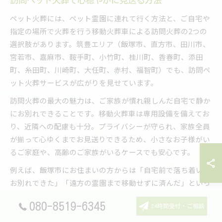
訪問ペット火葬で心穏やかに見送る方法
ペット火葬には、ペット霊園に連れて行く方法と、ご自宅や
指定の場所で火葬を行う移動火葬車による訪問火葬の2つの
選択肢があります。筑豊エリア（飯塚市、直方市、田川市、
宮若市、嘉麻市、鞍手町、小竹町、桂川町、香春町、添田
町、糸田町、川崎町、大任町、赤村、福智町）でも、訪問ペ
ット火葬サービスが広がりを見せています。
訪問火葬の最大の魅力は、ご家族が慣れ親しんだ自宅で静か
にお別れできることです。移動火葬車は専用設備を備えてお
り、近隣への配慮も十分。プライバシーが守られ、家族全員
が揃って心ゆくまでお見送りできるため、小さなお子様がい
るご家庭や、高齢のご家族がいるケースでも安心です。
例えば、飯塚市にお住まいの方からは「自宅前で落ち着いて
お別れできた」「遠方の霊園まで移動せずに済んだ」といっ
た声が寄せられています。ペット霊園も手厚い供養や納骨の
080-8519-6345
環境が整っていますが、移動火葬車ならではの柔軟な対応が
24時間受付・ご相談
ご家族の心の負担を軽減します。