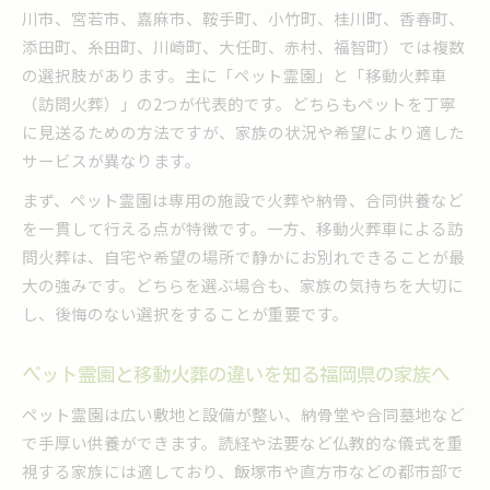
ペット火葬で家族のプライバシーを守る理由
川市、宮若市、嘉麻市、鞍手町、小竹町、桂川町、香春町、
ペット霊園と移動火葬車の違いを徹底解説
添田町、糸田町、川崎町、大任町、赤村、福智町）では複数
ペット火葬の流れと霊園・移動火葬車の違い
の選択肢があります。主に「ペット霊園」と「移動火葬車
（訪問火葬）」の2つが代表的です。どちらもペットを丁寧
ペット霊園と移動火葬のメリット比較ガイド
に見送るための方法ですが、家族の状況や希望により適した
桂川町や鞍手町の家族が選ぶペット火葬法とは
サービスが異なります。
ペット火葬の供養体制を比較する選び方のコツ
まず、ペット霊園は専用の施設で火葬や納骨、合同供養など
移動火葬車のサービス内容を霊園と比較解説
を一貫して行える点が特徴です。一方、移動火葬車による訪
筑豊エリアにも広がる移動ペット火葬の利点
問火葬は、自宅や希望の場所で静かにお別れできることが最
筑豊エリアで注目される移動ペット火葬の理由
大の強みです。どちらを選ぶ場合も、家族の気持ちを大切に
ペット火葬の新しい形が飯塚市などで普及中
し、後悔のない選択をすることが重要です。
移動火葬で叶う自由なペット火葬のあり方
自治体ごとのペット火葬事情と移動火葬の利点
ペット霊園と移動火葬の違いを知る福岡県の家族へ
小竹町・香春町で人気のペット火葬スタイル
ペット霊園は広い敷地と設備が整い、納骨堂や合同墓地など
家族に寄り添うペット火葬サービスの特徴
で手厚い供養ができます。読経や法要など仏教的な儀式を重
ペット火葬サービス選びで家族が重視すべき点
視する家族には適しており、飯塚市や直方市などの都市部で