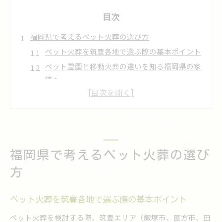
目次
福岡県で考えるペット火葬の選び方
ペット火葬を筑豊各地で選ぶ際の基本ポイント
ペット霊園と移動火葬の違いを知る福岡県の家
族へ
飯塚市や田川市に多いペット火葬の相談傾向
ペット火葬の方法選びで重視すべき家族の想い
ペット火葬におけるプライバシー配慮の重要性
自宅で静かに送る移動火葬の魅力とは
ペット火葬を自宅で行う安心と利便性の解説
福岡県で考えるペット火葬の選び
移動火葬車による静かなペット火葬の体験談
方
嘉麻市や宮若市で広がる訪問ペット火葬の魅力
ご近所に配慮したペット火葬のメリットと安心
ペット火葬を筑豊各地で選ぶ際の基本ポイント
感
ペット火葬を検討する際、筑豊エリア（飯塚市、直方市、田