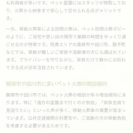
も利用者が多いです。ペット霊園にはスタッフが常駐してお
ペット訪問火葬が叶える温かな最後の時間
り、火葬から納骨まで安心して任せられる点がメリットで
川崎町や大任町でも利用されるペット火葬の工
す。
夫
ペット火葬で大切にする家族の想いと供養の形
一方、移動火葬車による訪問火葬は、ペット訪問火葬ポピー
のように、ご自宅や思い出の場所で最期の時間をゆっくり過
家族の希望に応えるペット火葬のサポート体制
ごせるのが特徴です。筑豊エリアの嘉麻市や田川市、鞍手町
訪問火葬で大切な思い出を守る方法
などでは、移動が難しいご家族や高齢者の方にも選ばれてい
訪問ペット火葬で心穏やかに見送る方法
ます。プライバシーを守りながら、家族だけで静かにお別れ
ペット火葬で思い出を残すためのポイント
できる点が近年注目されています。
赤村・糸田町でも好評の訪問ペット火葬体験
ペット火葬後の供養プランと選択肢を考える
飯塚市や田川市に多いペット火葬の相談傾向
家族で納得するペット火葬の進め方と注意点
飯塚市や田川市では、ペット火葬の相談が年々増加傾向にあ
ります。特に「遠方の霊園まで行くのが負担」「家族全員で
見送りたい」といった声が多く、移動火葬車の需要が高まっ
ています。公共交通機関の利便性や、ご高齢の方の移動負担
を考慮する必要があるためです。