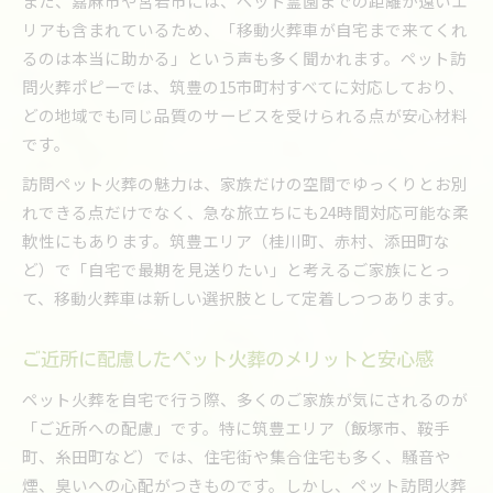
また、嘉麻市や宮若市には、ペット霊園までの距離が遠いエ
リアも含まれているため、「移動火葬車が自宅まで来てくれ
るのは本当に助かる」という声も多く聞かれます。ペット訪
問火葬ポピーでは、筑豊の15市町村すべてに対応しており、
どの地域でも同じ品質のサービスを受けられる点が安心材料
です。
訪問ペット火葬の魅力は、家族だけの空間でゆっくりとお別
れできる点だけでなく、急な旅立ちにも24時間対応可能な柔
軟性にもあります。筑豊エリア（桂川町、赤村、添田町な
ど）で「自宅で最期を見送りたい」と考えるご家族にとっ
て、移動火葬車は新しい選択肢として定着しつつあります。
ご近所に配慮したペット火葬のメリットと安心感
ペット火葬を自宅で行う際、多くのご家族が気にされるのが
「ご近所への配慮」です。特に筑豊エリア（飯塚市、鞍手
町、糸田町など）では、住宅街や集合住宅も多く、騒音や
煙、臭いへの心配がつきものです。しかし、ペット訪問火葬