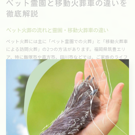
ペット霊園と移動火葬車の違いを
徹底解説
ペット火葬の流れと霊園・移動火葬車の違い
ペット火葬には主に「ペット霊園での火葬」と「移動火葬車
による訪問火葬」の2つの方法があります。福岡県筑豊エリ
ア、特に飯塚市や直方市、田川市などでは、ご家族のライフ
スタイルや地域の事情に合わせて選択肢が広がっています。
従来のペット霊園では、ペットをご自身で霊園まで運び、専
用の火葬炉でお別れをします。一方、移動火葬車の場合は、
ご自宅や指定の場所に火葬専用車が訪問し、その場で火葬を
行うスタイルです。
霊園での火葬は、合同火葬や個別火葬、納骨堂や永代供養な
ど、供養の選択肢が豊富なのが特徴です。一方、移動火葬車
の場合は、ご家族が慣れ親しんだ自宅や近隣で静かにお別れ
できることが最大のメリットとなります。特に筑豊の桂川町