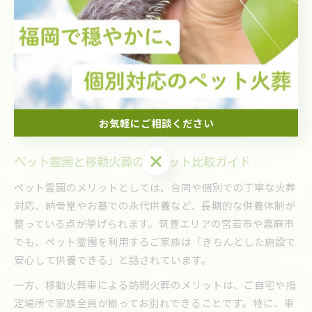
や鞍手町、小竹町など、交通手段が限られる地域では移動火
葬車の需要が高まっています。
どちらの方法にも流れやマナーがありますが、近年は「ご家
族の負担を減らしたい」「高齢者や小さなお子様がいて移動
が困難」という理由から、訪問火葬を選ぶ方も増えていま
す。ペット火葬を検討する際は、それぞれの特徴を理解し、
お気軽にご相談ください
ご家族の状況や希望に合った方法を選ぶことが大切です。
お気軽にご相談ください
ペット霊園と移動火葬のメリット比較ガイド
ペット霊園のメリットとしては、合同や個別での丁寧な火葬
対応、納骨堂やお墓での永代供養など、長期的な供養体制が
整っている点が挙げられます。筑豊エリアの宮若市や嘉麻市
でも、ペット霊園を利用するご家族は「きちんとした施設で
安心して供養できる」と話されています。
一方、移動火葬車による訪問火葬のメリットは、ご自宅や指
定場所で家族全員が揃ってお別れできることです。特に、車