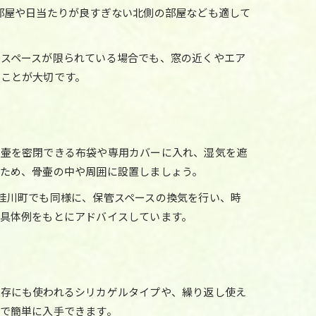
部屋や日当たりが良すぎない北側の部屋なども適して
スペースが限られている場合でも、窓の近くやエア
ことが大切です。
骨壷を密閉できる布袋や専用カバーに入れ、湿気を遮
ため、骨壷の中や周囲に設置しましょう。
桂川町でも同様に、保管スペースの換気を行い、時
具体例をもとにアドバイスしています。
保存にも使われるシリカゲルタイプや、繰り返し使え
で簡単に入手できます。