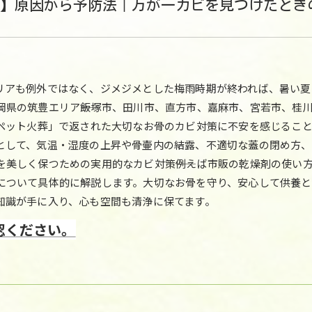
】原因から予防法｜万が一カビを見つけたとき
リアも例外ではなく、ジメジメとした梅雨時期が終われば、暑い夏
県の筑豊エリア――飯塚市、田川市、直方市、嘉麻市、宮若市、桂
「ペット火葬」で返された大切なお骨のカビ対策に不安を感じるこ
として、気温・湿度の上昇や骨壷内の結露、不適切な蓋の閉め方、
美しく保つための実用的なカビ対策――例えば市販の乾燥剤の使い
について具体的に解説します。大切なお骨を守り、安心して供養
知識が手に入り、心も空間も清浄に保てます。
認ください。