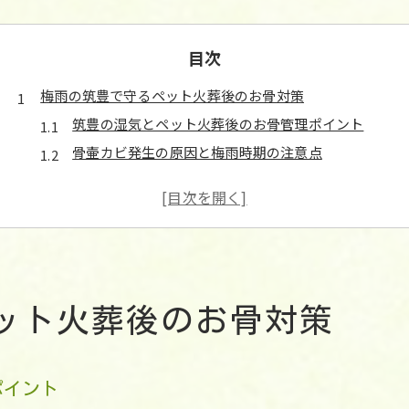
目次
梅雨の筑豊で守るペット火葬後のお骨対策
筑豊の湿気とペット火葬後のお骨管理ポイント
骨壷カビ発生の原因と梅雨時期の注意点
ペット火葬後のお骨はどこに置くのが安全か
飯塚市や田川市で実践したい骨壷保管法
ペット火葬後の返骨を守る正しい乾燥剤の選び方
飯塚や田川で選ぶ遺骨カビ防止の実践法
ペット火葬後の骨壷カビ防止に使える市販品とは
ット火葬後のお骨対策
遺骨カプセルや骨袋のカビ対策実践例
田川市・飯塚市の住宅でおすすめの保管場所
ペット火葬後のお骨カビを除去する手順と注意点
ポイント
納骨するか自宅供養か迷う方へのカビ防止策