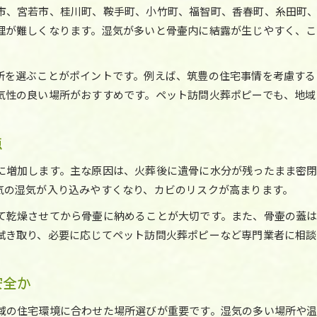
市、宮若市、桂川町、鞍手町、小竹町、福智町、香春町、糸田町
嘉麻や宮若におけるお骨保管の工夫とは
理が難しくなります。湿気が多いと骨壷内に結露が生じやすく、こ
ペット火葬後、嘉麻市で実践される湿気対策
宮若市で選ばれている骨壷カバーの特徴
所を選ぶことがポイントです。例えば、筑豊の住宅事情を考慮する
お骨を清潔に保つ筑豊流の保管スペース作り
気性の良い場所がおすすめです。ペット訪問火葬ポピーでも、地域
ペット火葬返骨の正しい扱い方を知る
家族でできる簡単なカビ対策とその根拠
点
骨壷カビを防ぐ乾燥剤活用法と置き場所ガイド
に増加します。主な原因は、火葬後に遺骨に水分が残ったまま密
ペット火葬後に使える乾燥剤の選び方と注意点
気の湿気が入り込みやすくなり、カビのリスクが高まります。
骨壷用乾燥剤はどこで手に入るかと実践方法
て乾燥させてから骨壷に納めることが大切です。また、骨壷の蓋
筑豊エリアの家庭でできる置き場所の工夫
拭き取り、必要に応じてペット訪問火葬ポピーなど専門業者に相談
ペット火葬お骨の湿気管理と乾燥剤の併用術
密閉性の高い骨壷がカビ防止に有効な理由
安全か
筑豊十五市町村でできるペット火葬後の湿気対策
添田町や桂川町など各自治体の住宅事情と保管工夫
域の住宅環境に合わせた場所選びが重要です。湿気の多い場所や