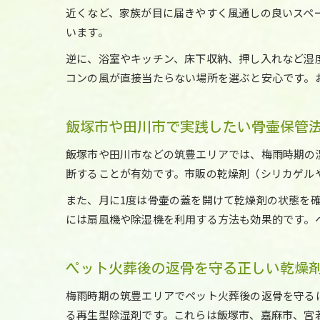
近くなど、家族が目に届きやすく風通しの良いスペ
います。
逆に、浴室やキッチン、床下収納、押し入れなど湿
コンの風が直接当たらない場所を選ぶと安心です。
飯塚市や田川市で実践したい骨壷保管
飯塚市や田川市などの筑豊エリアでは、梅雨時期の
断することが有効です。市販の乾燥剤（シリカゲル
また、月に1度は骨壷の蓋を開けて乾燥剤の状態を
には扇風機や除湿機を利用する方法も効果的です。
ペット火葬後の返骨を守る正しい乾燥
梅雨時期の筑豊エリアでペット火葬後の返骨を守る
る再生型除湿剤です。これらは飯塚市、嘉麻市、宮