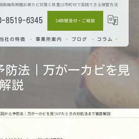
岡県梅雨時期お骨カビ対策と筑豊15市町村で実践できる保管方法
0-8519-6345
24時間受付・ご相談
当社の特徴
事業所案内
ブログ
コラム
小動物
予防法｜万が一カビを見
納骨
解説
出張
供養
原因から予防法｜万が一カビを見つけたときの対処法まで徹底解説
葬儀