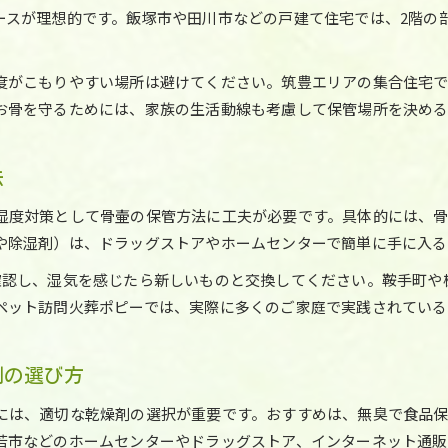
ペット火葬後の返骨を守る湿度管理のコツ
ースが理想的です。飯塚市や田川市などの戸建て住宅では、2階の
小竹町や福智町で選ばれる骨壷カバー活用例
カビを防ぐための清掃頻度と実践ポイント
度がこもりやすい場所は避けてください。筑豊エリアの集合住宅で
密閉式骨壷と湿気取りの組み合わせが効果的な理由
お骨を守るためには、家族の生活動線も考慮して保管場所を決める
ペット返骨を清潔に保つ梅雨期カビ予防の秘訣
ペット火葬返骨を安全に保管する祭壇作りの工夫
法
骨壷のカビ防止に役立つ掃除と点検の習慣
湿度対策として骨壷の保管方法に工夫が必要です。具体的には、
ペット火葬後のお骨管理で避けたいNG行動
や除湿剤）は、ドラッグストアやホームセンターで簡単に手に入る
筑豊エリアで実践できるカビ除去と再火葬の選択肢
お気軽にご相談ください
お気軽にご相談ください
確認し、湿気を感じたら新しいものと交換してください。鞍手町や
ペット火葬や返骨後に守りたい供養の心得
ペット訪問火葬ポピーでは、実際に多くのご家庭で実践されている
剤の選び方
には、適切な乾燥剤の選択が重要です。おすすめは、無臭で食品
若市などのホームセンターやドラッグストア、インターネット通販