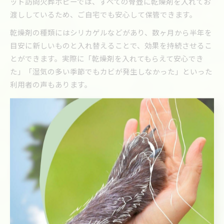
ット訪問火葬ポピーでは、すべての骨壺に乾燥剤を入れてお
渡ししているため、ご自宅でも安心して保管できます。
乾燥剤の種類にはシリカゲルなどがあり、数ヶ月から半年を
目安に新しいものと入れ替えることで、効果を持続させるこ
とができます。実際に「乾燥剤を入れてもらえて安心でき
た」「湿気の多い季節でもカビが発生しなかった」といった
利用者の声もあります。
ただし、乾燥剤が湿気を吸いきってしまうと効果が薄れるた
め、定期的な点検と交換が大切です。骨壺の中身を確認する
際は、手を清潔にし、骨壺を静かに開けるよう注意しましょ
う。
カビを防ぐための環境選びのポイント
遺骨のカビ対策には、骨壺の設置環境を正しく選ぶことが重
要です。直射日光が当たる場所や湿度が高い場所は避け、風
通しの良い室内で保管することがポイントとなります。特に