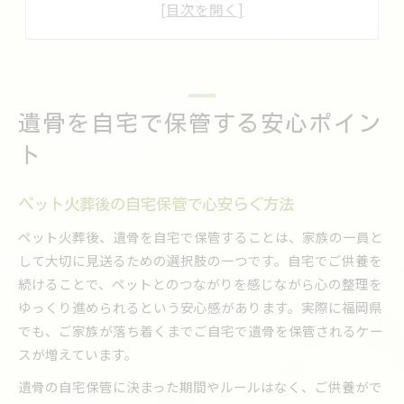
ペット火葬の遺骨に適した湿度管理法
カビを防ぐための骨壺内点検の大切さ
自宅供養で大切な安心感とその理由
ペット火葬後も遺骨は手元に置ける？
遺骨を自宅で保管する安心ポイン
ペット火葬後も遺骨を自宅で守れる理由
法律やマナーから考える自宅供養の安心
ト
ペット火葬後の遺骨保管は自由で大丈夫
長期自宅保管での心のサポートについて
ペット火葬後の自宅保管で心安らぐ方法
遺骨を手元で供養するメリットを解説
ペット火葬後、遺骨を自宅で保管することは、家族の一員と
湿度対策がカビ防止のカギになる理由
して大切に見送るための選択肢の一つです。自宅でご供養を
続けることで、ペットとのつながりを感じながら心の整理を
ペット火葬後の遺骨に湿度対策が重要な訳
ゆっくり進められるという安心感があります。実際に福岡県
骨壺に乾燥剤を入れるべき理由と効果
でも、ご家族が落ち着くまでご自宅で遺骨を保管されるケー
カビを防ぐための環境選びのポイント
スが増えています。
湿度が高い時期の保管方法を見直そう
遺骨の自宅保管に決まった期間やルールはなく、ご供養がで
定期的な骨壺点検が美しさを守る秘訣