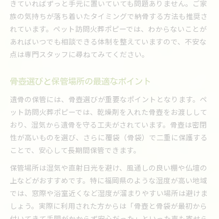
きていればずっと手元に置いていても問題ありません。ご家
骨壺の定期チェックで美しさを保つ方法
族の気持ちが落ち着いたタイミングで納骨する方法も推奨さ
ペット火葬の骨壺はこまめな点検が大切
れています。ペット訪問火葬ポピーでは、わからないことが
骨壺内の乾燥剤交換で清潔を維持する
あればいつでも相談できる体制を整えていますので、不安な
カビや劣化を防ぐ骨壺点検のポイント
点は専門スタッフに尋ねてみてください。
見落としがちな骨壺内の異変サイン
骨壺選びと保管場所の最適なポイント
美しい遺骨を保つためにできること
自宅供養の期間や納骨の選び方ガイド
遺骨の保管には、骨壺選びが重要なポイントとなります。ペ
ット訪問火葬ポピーでは、乾燥剤を入れた骨壺をお渡しして
ペット火葬後の自宅供養は期間に決まりなし
おり、湿気から遺骨を守る工夫がされています。骨壺は密閉
納骨と自宅供養の選び方と心の整理法
性が高いものを選び、さらに覆袋（骨袋）で二重に保護する
ご自身に合った遺骨の保管期間とは
ことで、安心して長期間保管できます。
ペット火葬後に納骨するタイミングの目安
保管場所は湿気や直射日光を避け、風通しの良い棚や仏壇の
手元供養と納骨のメリットを比較解説
上などがおすすめです。特に福岡県のような湿度が高い地域
福岡県でペット火葬後の正しい保管習慣
では、窓際や浴室近くなど湿度が溜まりやすい場所は避けま
ペット火葬後の保管習慣で大切なこと
しょう。実際に利用された方からは「骨壺と骨袋が最初から
骨壺の保管場所は湿気と直射日光を避けて
付いてきて手間がかからず安心だった」といった声も寄せら