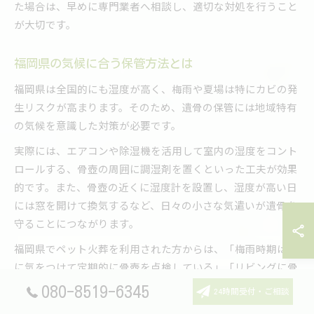
た場合は、早めに専門業者へ相談し、適切な対処を行うこと
が大切です。
福岡県の気候に合う保管方法とは
福岡県は全国的にも湿度が高く、梅雨や夏場は特にカビの発
生リスクが高まります。そのため、遺骨の保管には地域特有
の気候を意識した対策が必要です。
実際には、エアコンや除湿機を活用して室内の湿度をコント
ロールする、骨壺の周囲に調湿剤を置くといった工夫が効果
的です。また、骨壺の近くに湿度計を設置し、湿度が高い日
には窓を開けて換気するなど、日々の小さな気遣いが遺骨を
守ることにつながります。
福岡県でペット火葬を利用された方からは、「梅雨時期は特
に気をつけて定期的に骨壺を点検している」「リビングに骨
壺を置くことで、湿気や温度管理がしやすい」といった声も
080-8519-6345
24時間受付・ご相談
あります。ご家庭の環境やライフスタイルに合わせて、無理