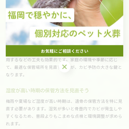
押入れや浴室などは湿気がこもりやすいため、避けた方が安
心です。
具体的には、リビングの棚や仏壇の上など、家族が日常的に
目にする場所に安置するケースが多く見られます。これによ
り、遺骨の状態をこまめに確認できるだけでなく、供養の気
持ちも自然と続けやすくなります。
お気軽にご相談ください
また、骨壺の下に除湿シートを敷く、エアコンや除湿器を活
用するなどの工夫も効果的です。家庭の環境や季節に応じ
お気軽にご相談ください
て、最適な保管場所を見直すことが、カビ予防の大きな鍵と
なります。
湿度が高い時期の保管方法を見直そう
梅雨や夏場など湿度が高い時期は、遺骨の保管方法を特に見
直す必要があります。湿気が多いと骨壺内でカビが発生しや
すくなるため、普段よりもこまめな点検と環境調整が求めら
れます。