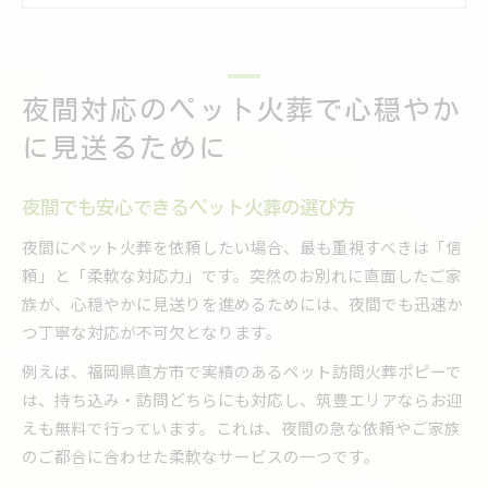
夜間に対応するペット火葬サービスの特徴
夜間ペット火葬で重視したい信頼と配慮の姿勢
福岡県直方市で安心できるペット火葬の流れ
ペット火葬の基本的な流れと安心のポイント
夜間対応のペット火葬で心穏やか
直方市で利用できるペット火葬の手順解説
に見送るために
家族が立ち会えるペット火葬サービスの魅力
遺骨返骨までのペット火葬対応について説明
夜間でも安心できるペット火葬の選び方
ペット火葬申し込みから供養までの全過程
夜間にペット火葬を依頼したい場合、最も重視すべきは「信
ペット火葬を夜に依頼する際の大切なポイント
頼」と「柔軟な対応力」です。突然のお別れに直面したご家
夜間ペット火葬依頼時に確認すべき対応範囲
族が、心穏やかに見送りを進めるためには、夜間でも迅速か
つ丁寧な対応が不可欠となります。
夜間対応ペット火葬の申し込み方法と注意点
急な別れにも安心なペット火葬の夜間体制
例えば、福岡県直方市で実績のあるペット訪問火葬ポピーで
は、持ち込み・訪問どちらにも対応し、筑豊エリアならお迎
夜間の訪問ペット火葬で大切な配慮とは
えも無料で行っています。これは、夜間の急な依頼やご家族
夜間サービス利用時のペット火葬Q&A
のご都合に合わせた柔軟なサービスの一つです。
自宅に訪問する夜間ペット火葬サービスの特徴