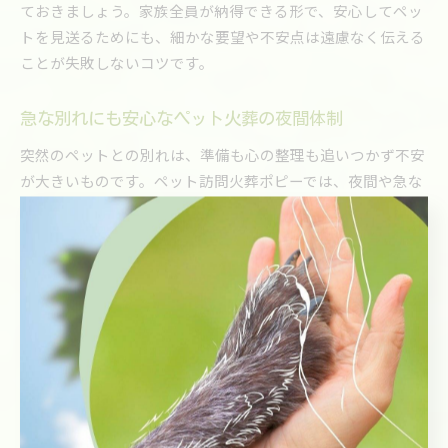
ておきましょう。家族全員が納得できる形で、安心してペッ
トを見送るためにも、細かな要望や不安点は遠慮なく伝える
ことが失敗しないコツです。
急な別れにも安心なペット火葬の夜間体制
突然のペットとの別れは、準備も心の整理も追いつかず不安
が大きいものです。ペット訪問火葬ポピーでは、夜間や急な
ご依頼にもスタッフが迅速に対応できる体制を整えていま
す。特に筑豊エリアでは、お迎えが無料であるため、深夜や
早朝でも安心して依頼できる点がご家族にとって大きな支え
となります。
夜間体制のメリットは、ご家族の都合に合わせて最後のお別
れの時間を確保できることです。火葬前には最期のお別れの
時間を設ける配慮もあり、急な依頼でも丁寧な対応が受けら
れます。過去の利用者からは「夜中の依頼だったが、迅速か
つ丁寧に対応してもらえた」といった声も寄せられていま