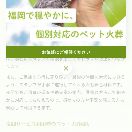
す。
夜間の訪問ペット火葬で大切な配慮とは
夜間の訪問ペット火葬では、ご家族や近隣への配慮が特に重
要です。ペット訪問火葬ポピーでは、火葬車の停車位置や作
業時の音、照明の使用を最小限に抑えるなど、静かな環境で
の見送りを心がけています。ご近所への配慮が必要な場合
お気軽にご相談ください
は、事前にスタッフと相談することでトラブル防止につなが
ります。
お気軽にご相談ください
また、ご家族の心情に寄り添い、最後の時間を大切にできる
よう、スタッフが丁寧に進行してくれる点も安心材料です。
夜間でもご遺骨の返骨や納骨堂の案内、供養の方法まで細や
かに対応してもらえるので、初めての方や不安を感じる方も
安心して利用できます。
夜間サービス利用時のペット火葬Q&A