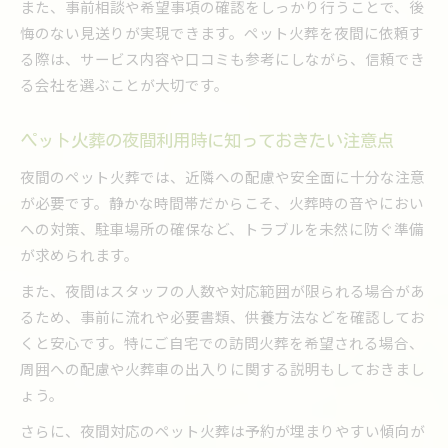
また、事前相談や希望事項の確認をしっかり行うことで、後
自宅で見送る夜間訪問ペット火葬の安心感
悔のない見送りが実現できます。ペット火葬を夜間に依頼す
夜間訪問型ペット火葬サービスの流れと利便性
る際は、サービス内容や口コミも参考にしながら、信頼でき
家族とゆっくり過ごせる訪問ペット火葬の強み
る会社を選ぶことが大切です。
プライバシー重視の夜間ペット火葬が選ばれる
理由
ペット火葬の夜間利用時に知っておきたい注意点
夜間訪問ペット火葬で心穏やかにお別れできる
夜間のペット火葬では、近隣への配慮や安全面に十分な注意
工夫
が必要です。静かな時間帯だからこそ、火葬時の音やにおい
信頼できるペット火葬を選ぶための心得
への対策、駐車場所の確保など、トラブルを未然に防ぐ準備
信頼できるペット火葬業者の選び方と基準
が求められます。
口コミや評判でわかるペット火葬の安心度
また、夜間はスタッフの人数や対応範囲が限られる場合があ
ペット火葬選びで重視したい丁寧な説明対応
るため、事前に流れや必要書類、供養方法などを確認してお
夜間でも信頼できるペット火葬業者の見極め
くと安心です。特にご自宅での訪問火葬を希望される場合、
事前相談で安心するペット火葬サービスの選び
周囲への配慮や火葬車の出入りに関する説明もしておきまし
方
ょう。
夜間急な別れにも備えるペット火葬の知識
さらに、夜間対応のペット火葬は予約が埋まりやすい傾向が
急な夜間の別れに備えるペット火葬の準備