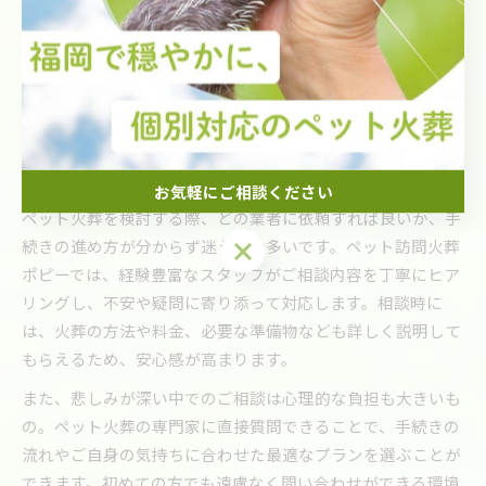
寄り添いながら丁寧に火葬の流れをご案内します。個別火
葬・立会い火葬など、ご希望に合わせたプラン選択ができる
点も特徴です。悲しみの中で複雑な手続きが負担にならない
よう、全ての流れを一貫してサポート。特に初めてご利用さ
れる方にとっては、事前説明と安心感が大切です。
迷った時に安心できるペット火葬の相談法
お気軽にご相談ください
ペット火葬を検討する際、どの業者に依頼すれば良いか、手
お気軽にご相談ください
続きの進め方が分からず迷う方は多いです。ペット訪問火葬
ポピーでは、経験豊富なスタッフがご相談内容を丁寧にヒア
リングし、不安や疑問に寄り添って対応します。相談時に
は、火葬の方法や料金、必要な準備物なども詳しく説明して
もらえるため、安心感が高まります。
また、悲しみが深い中でのご相談は心理的な負担も大きいも
の。ペット火葬の専門家に直接質問できることで、手続きの
流れやご自身の気持ちに合わせた最適なプランを選ぶことが
できます。初めての方でも遠慮なく問い合わせができる環境