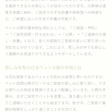
不安を減らすペット火葬のサポート内容
を選択できるため安心してお任せいただけます。火葬後は遺
ペット火葬の事前相談で得られる安心感
骨を骨壺に納め、ご自宅での手元供養や納骨堂への納骨な
ペット火葬前後で必要な準備と配慮
ど、ご希望に沿った方法で供養が可能です。
ペット火葬を迎える心構えと大切な対応
ペット火葬の基本的な流れとしては、「ご相談・予約」
連絡からペット火葬までの安心サポート例
→「ご自宅訪問・打ち合わせ」→「火葬」→「ご遺骨のお渡
し・供養」となり、全ての段階でご家族の思いに寄り添った
ペット火葬の連絡方法とスムーズな流れ
対応を心がけています。これにより、悲しみの中でも安心し
専門スタッフが支えるペット火葬の対応
て最期のお見送りができるようサポートしています。
ペット火葬の予約から実施までの流れ解説
相談からペット火葬終了までのサポート体制
悲しみを和らげるペット火葬の手順とは
ペット火葬で安心できるサポートの工夫
大切な家族であるペットとの別れは非常に辛いものですが、
ストレスなく進めるペット火葬の具体的な手順
ペット訪問火葬ポピーではご家族の悲しみに寄り添い、でき
ペット火葬の手順を段階ごとに紹介
る限り心の負担を軽減できるよう配慮しています。火葬の手
ストレス軽減のためのペット火葬手順とは
順は、まずご自宅でペットを安置し、落ち着いたタイミング
ペット火葬の各工程で大切な配慮ポイント
でご連絡いただくことから始まります。急がず、ご家族で最
ペット火葬の流れを把握し安心して進める
期の時間をしっかり過ごすことが大切です。