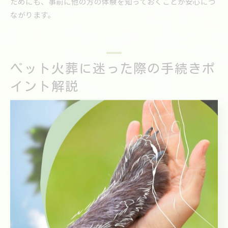
ためにも、事前に他の方の体験を知っておくことが安心につ
ながります。
ペット火葬に迷った際の手続きポ
イント解説
ペット火葬の依頼から手続きの基本を紹介
ペット火葬を福岡県で依頼する際、まず最初に行うのは専門
業者への連絡です。ペット訪問火葬ポピーでは、電話やウェ
ブサイトから24時間相談・依頼が可能で、急な別れにも迅速
に対応しています。ご連絡時にはペットの種類や体重、ご希
望の日時、ご自宅の場所などを伝えることで、スムーズな手
続きが進みます。
依頼後は、スタッフがご自宅まで訪問し、ご家族の気持ちに