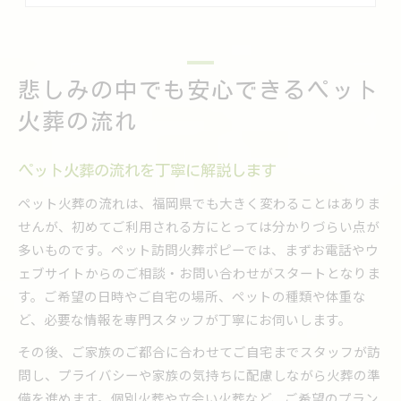
ペット火葬の際に気を付けたいポイント
福岡県で選ばれるペット火葬の進め方とは
福岡県のペット火葬で大切な事前準備
悲しみの中でも安心できるペット
ペット火葬の進め方で安心を得る方法
福岡県で信頼されるペット火葬の特徴
火葬の流れ
ペット火葬を選ぶ際のチェックポイント
ペット火葬利用者の体験談から学ぶ流れ
ペット火葬の流れを丁寧に解説します
ペット火葬に迷った際の手続きポイント解説
ペット火葬の流れは、福岡県でも大きく変わることはありま
ペット火葬の依頼から手続きの基本を紹介
せんが、初めてご利用される方にとっては分かりづらい点が
多いものです。ペット訪問火葬ポピーでは、まずお電話やウ
迷った時に安心できるペット火葬の相談法
ェブサイトからのご相談・お問い合わせがスタートとなりま
ペット火葬の手続きに必要な準備とは
す。ご希望の日時やご自宅の場所、ペットの種類や体重な
ペット火葬でよくある疑問とその解決策
ど、必要な情報を専門スタッフが丁寧にお伺いします。
手続き時に注意したいペット火葬の流れ
その後、ご家族のご都合に合わせてご自宅までスタッフが訪
不安な気持ちを和らげるペット火葬の準備
問し、プライバシーや家族の気持ちに配慮しながら火葬の準
ペット火葬前に心を整える準備の仕方
備を進めます。個別火葬や立会い火葬など、ご希望のプラン