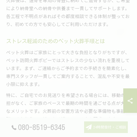
火葬後は、遺骨を専用の骨壺に納めてご返骨するか、ご希望
により納骨堂への納骨や供養まで一貫してサポートします。
各工程で不明点があればその都度相談できる体制が整ってお
り、初めての方でも安心してご利用いただけます。
ストレス軽減のためのペット火葬手順とは
ペット火葬はご家族にとって大きな負担となりがちですが、
ペット訪問火葬ポピーではストレスの少ない流れを重視して
います。まず、ご連絡からご予約までの手続きを簡素化し、
専門スタッフが一貫してご案内することで、混乱や不安を最
小限に抑えます。
特に、ご自宅でのお見送りを希望される場合には、移動の負
担がなく、ご家族のペースで最期の時間を過ごせる点が大き
なメリットです。火葬前の安置方法や必要な準備物も事前に
詳しくお伝えし、迷いなく進められるよう配慮します。
080-8519-6345
24時間受付・ご相談
また、悲しみの中で複雑な手続きや説明が負担にならないよ