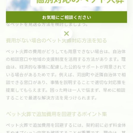
ンを選ぶことで予算負担を軽減できます。具体的には、シン
プルな火葬のみを選択したり、手元供養を自宅で行うなどの
工夫が挙げられます。業者に相談し、無理のない範囲で大切
お気軽にご相談ください
なペットを見送る方法を検討しましょう。
お気軽にご相談ください
費用がない場合のペット火葬対応方法を知る
ペット火葬の費用がどうしても用意できない場合は、自治体
の相談窓口や地域の支援制度を活用する方法があります。理
由は、経済的な事情に配慮した公的なサポートが用意されて
いる場合があるためです。例えば、苅田町や近隣自治体で相
談できる窓口があり、事情を説明することで適切な対応策を
提案してもらえます。困った時は一人で悩まず、早めに相談
することで最適な解決方法を見つけられます。
ペット火葬で追加費用を回避するポイント集
ペット火葬で追加費用を回避するには、契約前に必ず料金体
系やオプション内容を確認することが重要です。理由は、基