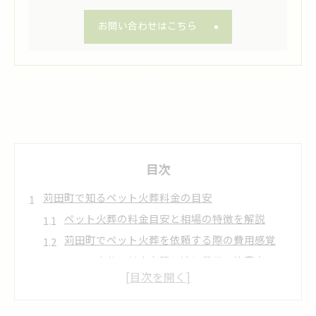
お問い合わせはこちら
目次
苅田町で知るペット火葬料金の目安
ペット火葬の料金目安と相場の特徴を解説
苅田町でペット火葬を依頼する際の費用感覚
ペット火葬の料金内訳と追加費用の注意点
種類や体重で変わるペット火葬料金のポイント
苅田町などの京築エリアのペット火葬料金を比