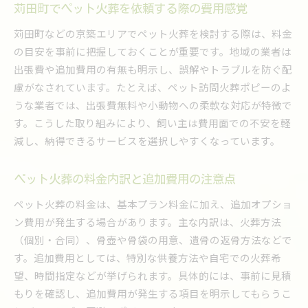
火葬にかかる費用が心配な方への対応策
苅田町でペット火葬を依頼する際の費用感覚
ペット火葬費用が不安な時の相談先と解決法
苅田町などの京築エリアでペット火葬を検討する際は、料金
予算に合わせたペット火葬料金の選び方ガイド
の目安を事前に把握しておくことが重要です。地域の業者は
ペット火葬費用を抑えるための実用的な工夫
出張費や追加費用の有無も明示し、誤解やトラブルを防ぐ配
費用がない場合のペット火葬対応方法を知る
慮がなされています。たとえば、ペット訪問火葬ポピーのよ
ペット火葬で追加費用を回避するポイント集
うな業者では、出張費無料や小動物への柔軟な対応が特徴で
す。こうした取り組みにより、飼い主は費用面での不安を軽
個別・合同火葬の違いと費用比較ポイント
減し、納得できるサービスを選択しやすくなっています。
個別と合同ペット火葬の料金差と選び方
ペット火葬のプランごとの費用比較を徹底解説
ペット火葬の料金内訳と追加費用の注意点
個別火葬と合同火葬の特徴と費用面の注意点
ペット火葬の料金は、基本プラン料金に加え、追加オプショ
ペット火葬で後悔しないためのプラン選択法
ン費用が発生する場合があります。主な内訳は、火葬方法
ペット火葬料金に影響するポイントを理解する
（個別・合同）、骨壺や骨袋の用意、遺骨の返骨方法などで
遺骨を自宅で供養する方法と注意点
す。追加費用としては、特別な供養方法や自宅での火葬希
ペット火葬後の遺骨供養と自宅での安置方法
望、時間指定などが挙げられます。具体的には、事前に見積
遺骨を自宅で供養する際のペット火葬の関係
もりを確認し、追加費用が発生する項目を明示してもらうこ