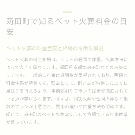
較する際のコツ
ペット火葬の費用相場と供養の流れ
ペット火葬の相場とプラン選びの基本を押さえ
苅田町で知るペット火葬料金の目
る
安
供養までのペット火葬費用の流れを詳しく解説
ペット火葬で支払う費用の主な内訳と注意点
ペット火葬の料金目安と相場の特徴を解説
ペット火葬後の供養方法と費用の関係を知る
ペット火葬の料金相場は、ペットの種類や体重、火葬方法に
プランごとのペット火葬料金と特徴を比較
よって大きく異なります。福岡県京都郡苅田町などの京築エ
心を込めた見送りに必要な料金知識
リアでも、一般的に料金は透明性が重視されており、明確な
ペット火葬で大切な料金知識と見送りの準備
料金体系が特徴です。理由として、飼い主が納得した上でお
見送りを行えるよう、事前説明やプランの提示が徹底されて
後悔しないためのペット火葬料金のチェック法
いる点が挙げられます。例えば、個別火葬や合同火葬など複
ペット火葬の料金を抑えつつ温かな見送りを実
数のプランが用意され、費用の違いや供養方法も明確です。
現
総じて、苅田町のペット火葬は安心して依頼できる料金体系
ペット火葬費用で確認すべきポイントと注意点
が整っています。
心のケアを意識したペット火葬料金の選び方