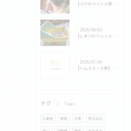
【パグのペット火葬】短頭種特有の骨格も綺麗に残せる｜筑豊・飯塚のパグ特化お見送りガイド
2026/08/03
【レオパのペット火葬】小さなお骨も綺麗に残せます｜お寺運営ポピーが届ける爬虫類特化の安心お見送り
2026/07/30
【ハムスター火葬】ハムスターのペット火葬完全ガイド｜福岡･筑豊の料金・当日対応・正しい保冷方法まで
タグ
Tags
小動物
費用
火葬
持ち込み
安い
24時間
服装
おすすめ