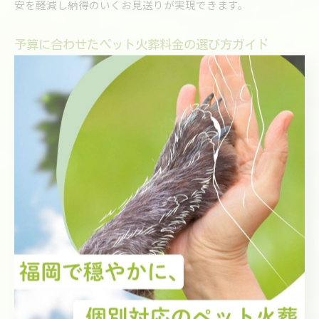
安を軽減し納得のいくお見送りが実現できます。
予算に合わせたペット火葬料金の選び方ガイド
ペット火葬の料金を選ぶ際は、まず自分の予算を明確にし、
希望する供養方法やサービス内容を整理しましょう。理由
は、火葬プランごとに費用や内容が異なり、予算内で最適な
選択をするためです。例えば、小動物向けや個別火葬、合同
火葬など複数のプランが用意されており、丁寧な説明を受け
ることで納得感の高い選択ができます。プラン内容と費用を
比較しながら、自分とペットに合ったサービスを選ぶことが
大切です。
ペット火葬費用を抑えるための実用的な工夫
ペット火葬の費用を抑えるには、合同火葬の選択や不要なオ
プションを省くことが効果的です。理由は、個別火葬や追加
サービスは費用がかさむ傾向にあるため、必要最小限のプラ