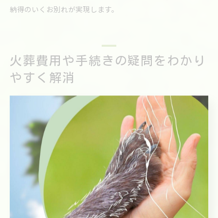
納得のいくお別れが実現します。
火葬費用や手続きの疑問をわかり
やすく解消
ペット火葬の費用相場と内訳を詳しく解説
ペット火葬の費用は、動物の種類や体重、火葬方法によって
異なります。一般的に個別火葬や合同火葬の選択があり、そ
れぞれで費用が変動します。火葬費用の内訳は、基本の火葬
料金に加え、お骨上げや返骨、骨壷費用などが含まれること
が多いです。費用を把握することで、安心して業者選びがで
き、納得のいくお別れが実現できます。出張火葬の場合、移
動費が無料の業者もあるため、事前にサービス内容を確認し
ましょう。