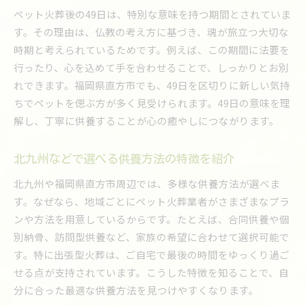
ペット火葬後の49日は、特別な意味を持つ期間とされていま
北九州地域からも利用される理由を探る
す。その理由は、仏教の考え方に基づき、魂が旅立つ大切な
納得できる業者選びのポイントを実例で紹介
時期と考えられているためです。例えば、この期間に法要を
ペット火葬業者選びに失敗しないための基準
行ったり、心を込めて手を合わせることで、しっかりとお別
利用者の声から見える信頼できる業者の条件
れできます。福岡県直方市でも、49日を区切りに新しい気持
業者ごとの対応やサービスの違いを比較
ちでペットを偲ぶ方が多く見受けられます。49日の意味を理
口コミや評判を活用した選び方の実例
解し、丁寧に供養することが心の癒やしにつながります。
ペット火葬で後悔しない業者選びの流れ
北九州などで選べる供養方法の特徴を紹介
ペット火葬経験者の体験談と選定ポイント
北九州や福岡県直方市周辺では、多様な供養方法が選べま
す。なぜなら、地域ごとにペット火葬業者がさまざまなプラ
ンや方法を用意しているからです。たとえば、合同供養や個
別納骨、訪問型供養など、家族の希望に合わせて選択可能で
す。特に出張型火葬は、ご自宅で最後の時間をゆっくり過ご
せる点が支持されています。こうした特徴を知ることで、自
分に合った最適な供養方法を見つけやすくなります。