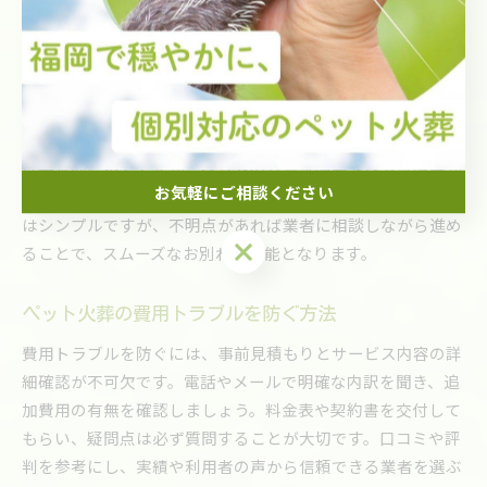
火葬手続きの流れと必要な書類を確認する
ペット火葬の手続きは、まず業者への連絡から始まります。
次に、日程調整や火葬方法の確認を行い、当日はスタッフが
ペットのお迎えや現地での手続きを担当します。必要な書類
は基本的に不要ですが、ペットの登録証明書や身分証明書が
お気軽にご相談ください
求められる場合もあるため、事前に確認が重要です。手続き
はシンプルですが、不明点があれば業者に相談しながら進め
お気軽にご相談ください
ることで、スムーズなお別れが可能となります。
ペット火葬の費用トラブルを防ぐ方法
費用トラブルを防ぐには、事前見積もりとサービス内容の詳
細確認が不可欠です。電話やメールで明確な内訳を聞き、追
加費用の有無を確認しましょう。料金表や契約書を交付して
もらい、疑問点は必ず質問することが大切です。口コミや評
判を参考にし、実績や利用者の声から信頼できる業者を選ぶ