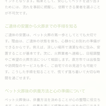
イントとなります。結果として、安心してペットを送り出す
訪問ペット火葬で感じる飼い主の安心感
ためには、流れを事前に把握し、信頼できる業者を選ぶこと
地域密着型サービスの丁寧な対応事例
が不可欠です。
筑豊エリアで評価される火葬サービス
火葬費用や手続きの疑問をわかりやすく解消
ご遺体の安置から火葬までの手順を知る
ペット火葬の費用相場と内訳を詳しく解説
ご遺体の安置は、ペット火葬の第一歩としてとても大切で
火葬手続きの流れと必要な書類を確認する
す。理由は、ご遺体の状態を保ち、心静かにお別れの準備が
できるからです。例えば、涼しい場所で清潔な布に包み、安
ペット火葬の費用トラブルを防ぐ方法
置することが基本です。次に、火葬業者へ連絡し、日程調整
火葬プランごとの費用とサービス内容比較
やご希望の火葬方法について相談します。直方市では出張型
ペット火葬場の選び方と費用の違いについて
や訪問型のサービスも多く、ご自宅でのお見送りも可能で
口コミで見る福岡の費用相場と傾向
す。こうした手順を知ることで、慌てず落ち着いて大切な時
訪問火葬なら自宅で心穏やかに見送れる
間を過ごせます。
自宅でペット火葬を行うメリットと流れ
訪問火葬の特徴と飼い主の安心感を解説
ペット火葬後の供養方法と心の準備について
火葬車による近隣配慮や事前説明の重要性
ペット火葬後は、供養方法を決めることが心の整理に役立ち
慣れ親しんだ場所で最期を迎える意義とは
ます。なぜなら、供養を通じて感謝や思い出を大切にできる