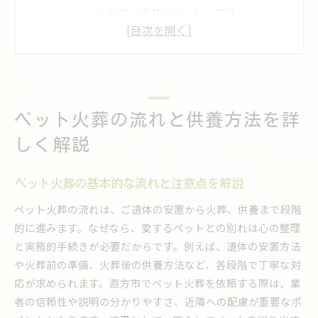
ペット火葬後の供養方法と心の準備について
ペット霊園や自宅供養の違いを理解しよう
ペット火葬における49日の供養の意味とは
北九州などで選べる供養方法の特徴を紹介
信頼できるペット火葬の見極め方とは
ペット火葬の流れと供養方法を詳
安心して任せられるペット火葬業者の特徴
口コミから学ぶペット火葬業者選びのコツ
しく解説
トラブル防止のための業者選びの注意点
ペット火葬の実績や対応範囲を確認しよう
ペット火葬の基本的な流れと注意点を解説
ペット火葬の現地対応と説明の大切さ
ペット火葬の流れは、ご遺体の安置から火葬、供養まで段階
北九州エリアの評判を参考に選ぶポイント
的に進みます。なぜなら、愛するペットとの別れは心の整理
と実務的手続きが必要だからです。例えば、遺体の安置方法
ペットとのお別れに直方市で安心を選ぶ理由
や火葬前の準備、火葬後の供養方法など、各段階で丁寧な対
直方市でペット火葬を選ぶメリットを解説
応が求められます。直方市でペット火葬を依頼する際は、業
地元で安心できるペット火葬の魅力とは
者の信頼性や説明の分かりやすさ、近隣への配慮が重要なポ
直方市周辺のペット火葬対応の特徴を知る