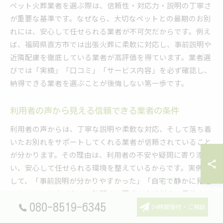
ペット火葬業者を選ぶ際は、信頼性・対応力・説明の丁寧さ
が重要な基準です。なぜなら、大切なペットとの最期のお別
れには、安心して任せられる業者が不可欠だからです。例え
ば、福岡県直方市では出張火葬に柔軟に対応し、事前説明や
近隣配慮を徹底している業者が高評価を得ています。業者選
びでは「実績」「口コミ」「サービス内容」を必ず確認し、
納得できる業者を選ぶことが後悔しない第一歩です。
利用者の声から見える信頼できる業者の条件
利用者の声からは、丁寧な説明や柔軟な対応、そして落ち着
いたお別れをサポートしてくれる業者が信頼されていること
が分かります。その理由は、利用者の不安や疑問に寄り添
い、安心して任せられる環境を整えているからです。実例と
して、「事前説明が分かりやすかった」「自宅で静かに見送
れた」という声が多く、訪問時の配慮や出張対応の柔軟さが
評価されています。信頼できる業者は、利用者の不安をしっ
080-8519-6345
24時間受付・ご相談
かり受け止めてくれる点が共通しています。