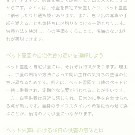
訪問火葬に関する口コミや評判のまとめ
からです。たとえば、骨壷を自宅で安置したり、ペット霊園
に納骨したりと選択肢があります。また、思い出の写真や手
遠賀郡や北九州にも対応した安心サービス
紙を添えることも気持ちに区切りをつける一助となります。
火葬後の供養や四十九日の心構えを学ぶ
供養方法を検討し、心の準備をすることで、後悔のないお別
ペット火葬後の供養方法と選択肢を紹介
れが実現できます。
四十九日までの過ごし方と飼い主の心構え
ペットの魂は49日どこにいるのか考える
ペット霊園や自宅供養の違いを理解しよう
火葬後に必要な供養や法要の基礎知識
ペット霊園と自宅供養には、それぞれ特徴があります。理由
福岡でできるペットの供養方法を比較する
は、供養の場所や方法によって飼い主様の気持ちの整理の仕
ペット霊園や自宅供養の体験談をお届け
方が異なるためです。例えば、ペット霊園では他のペットと
直方市で選ばれるペット火葬の特徴とは
一緒に供養され、定期的な法要が行われることが多いです。
直方市で信頼されるペット火葬サービスの特徴
一方、自宅供養は身近に感じられ、日常的に手を合わせられ
る点が魅力です。自身のライフスタイルや希望に合わせて選
口コミで支持されるペット火葬の魅力を解説
ぶことが、納得のいく供養につながります。
ペット火葬場の選び方と各サービスの比較
地元で評価される業者の対応事例を紹介
ペット火葬における49日の供養の意味とは
筑豊エリアで注目のペット火葬プランとは