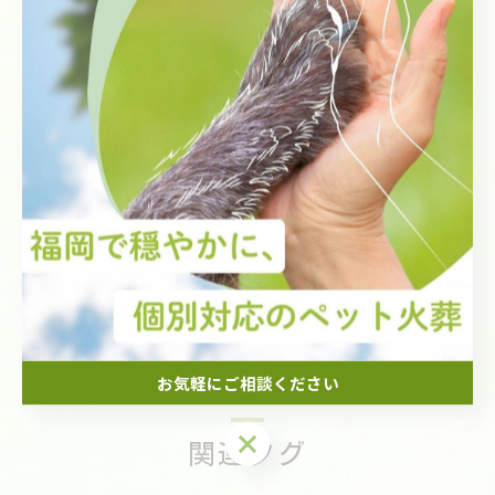
そして、変わらず優しく見守ってあげてください。
まるくん、今まで本当にありがとう。
どうか、ゆっくり休んでね。
#ペット火葬 #飯塚市 #ビションフリーゼ
#ペットとのお別れ #大切な家族
< 前のページ
一覧に戻る
次のページ >
お気軽にご相談ください
お気軽にご相談ください
関連タグ