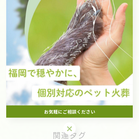
ペットちゃんたちは、毎日毎日、その瞬間を一生懸命に生き
ています。
その姿を見ていると、私たち人間も「また今度」「次でい
い」と後回しにするのではなく、その時その時を大切に生き
ていかなければならないと、改めて感じさせられます。
#ペット火葬 #鞍手町 #ミックス猫
#ペットとのお別れ #大切な家族
< 前のページ
一覧に戻る
次のページ >
お気軽にご相談ください
お気軽にご相談ください
関連タグ