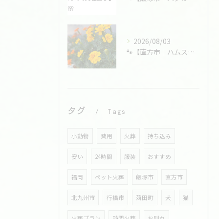
2026/08/03
🐾【直方市｜ハムスターの大福くんのお見送り】🌸
タグ
Tags
小動物
費用
火葬
持ち込み
安い
24時間
服装
おすすめ
福岡
ペット火葬
飯塚市
直方市
北九州市
行橋市
苅田町
犬
猫
火葬プラン
訪問火葬
お別れ