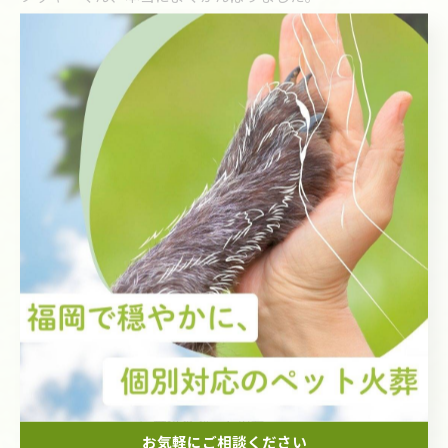
どうか、ゆっくりと休んでください🌈💐
福岡･筑豊エリアで愛犬のやさしいお見送り
愛犬のペット火葬
< 前のページ
一覧に戻る
次のページ >
カテゴリー
Categories
全てのカテゴリー
愛犬のペット火葬
愛猫のペット火葬
お気軽にご相談ください