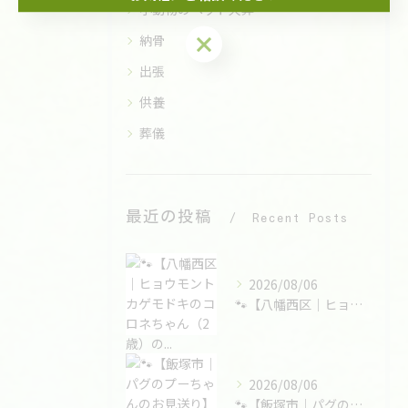
小動物のペット火葬
お気軽にご相談ください
納骨
出張
供養
葬儀
最近の投稿
Recent Posts
2026/08/06
🐾【八幡西区｜ヒョウモントカゲモドキのコロネちゃん（2歳）の...
2026/08/06
🐾【飯塚市｜パグのプーちゃんのお見送り】🌸