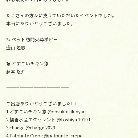
たくさんの方々に支えていただいたイベントでした。
本当にありがとうございました。
🐾 ペット訪問火葬ポピー
盛山 隆志
🐔 どすこいチキン悠
藤本 悠介
——————————————
ご出店ありがとうございました🙇‍♂️
1.どすこいチキン悠 @dosukoitikinyuu
2.福善水産エクセレント @toshiya.1919.f
3.chaege @charge.2023
4.Palpunte Crepe @palpunte_crepe