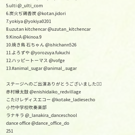
5.ulti @_ulti_com
6.炭火ぢ鶏香炭 @kotan.jidori
7.yokiya @yokiya0201
8.uzutan kitchencar @uzutan_kitchencar
9.KinoA @kinoa.9
10.焼き鳥 石ちゃん @ishichann526
11.よろずや @yorozuya.fukuchi
12.ハッピートーマス @vofge
13.#animal_sugar @animal_.sugar
ステージへのご出演ありがとうございました🙇‍♂️
赤村縁太鼓 @enishidaiko_redvillage
こたけレディスエコー @kotake_ladiesecho
小竹中学校吹奏楽部
ラナキラ @_lanakira_danceschool
dance office @dance_office_do
251