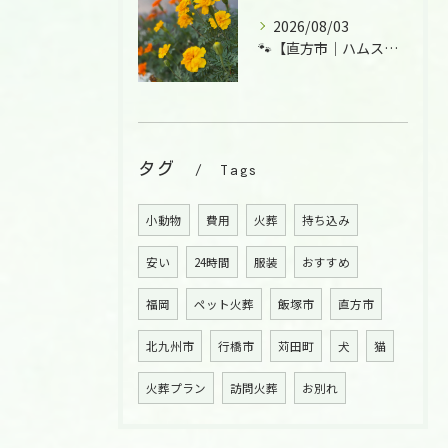
2026/08/03
🐾【直方市｜ハムスターの大福くんのお見送り】🌸
タグ
Tags
小動物
費用
火葬
持ち込み
安い
24時間
服装
おすすめ
福岡
ペット火葬
飯塚市
直方市
北九州市
行橋市
苅田町
犬
猫
火葬プラン
訪問火葬
お別れ