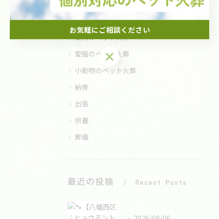
全てのカテゴリー
お気軽にご相談ください
愛犬のペット火葬
お気軽にご相談ください
愛猫のペット火葬
小動物のペット火葬
納骨
出張
供養
葬儀
最近の投稿
Recent Posts
2026/08/06