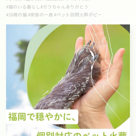
#猫のいる暮らし#ガラちゃんありがとう
#20歳の猫 #家族の一員 #ペット訪問火葬ポピー
< 前のページ
一覧に戻る
次のページ >
関連タグ
#訪問火葬
#ペット火葬
カテゴリー
Categories